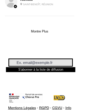
SAINT-BENOÎT, RÉUNION
Montre Plus
S'abonner à la liste de diffusion
Mentions Légales
-
RGPD
-
CGVU
-
Info