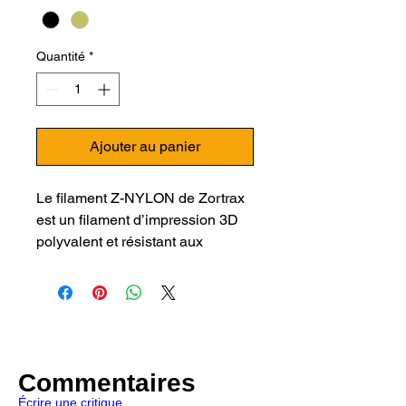
Quantité
*
Ajouter au panier
Le filament Z-NYLON de Zortrax 
est un filament d’impression 3D 
polyvalent et résistant aux 
températures élevées et à divers 
produits chimiques. Il est difficile 
à casser, facile à peindre et peut 
être coloré avec les teintures pour 
vêtements à base d'acide. Idéal 
pour l'impression 3D de petites et 
Commentaires
moyennes pièces, il est sensible 
Écrire une critique