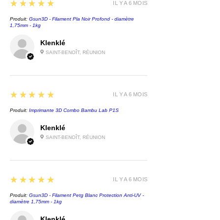
5
★★★★★
IL Y A 6 MOIS
Produit:
Gsun3D - Filament Pla Noir Profond - diamètre
1,75mm - 1kg
Klenklé
SAINT-BENOÎT, RÉUNION
5
★★★★★
IL Y A 6 MOIS
Produit:
Imprimante 3D Combo Bambu Lab P1S
Klenklé
SAINT-BENOÎT, RÉUNION
5
★★★★★
IL Y A 6 MOIS
Produit:
Gsun3D - Filament Petg Blanc Protection Anti-UV -
diamètre 1,75mm - 1kg
Klenklé