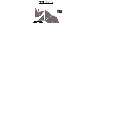
cookies
Appelez-
nous
07.66.87.53.03
Écrivez-
nous
lv3dcontact@gmail.com
Abonnez-
vous