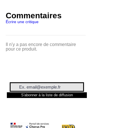
un effet bien plus brillant et
intense qu’un PLA classique,
Commentaires
donnant un côté soyeux à vos
Écrire une critique
œuvres.
FILAMENT PLA SILK
Il n'y a pas encore de commentaire
(soie)ARTILLERY 3D GOLD
pour ce produit.
Le PLA Silk est doté de la
technologie NoJAM qui empêche
le bouchage des buses et limite,
voir rend inexistant le stringing,
ces fils très fins qui peuvent
apparaître lors des déplacements
de la buse entre deux parties de
S'abonner à la liste de diffusion
l’impression.
FILAMENT PLA SILK
(soie)ARTILLERY 3D GOLD