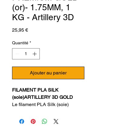
(or)- 1.75MM, 1
KG - Artillery 3D
Prix
25,95 €
Quantité
*
Ajouter au panier
FILAMENT PLA SILK
(soie)ARTILLERY 3D GOLD
Le filament PLA Silk (soie)
produit des impressions 3D aux
reflets très agréables à l’œil,
mettant en avant les reliefs de
votre modèle. Un PLA Silk aura