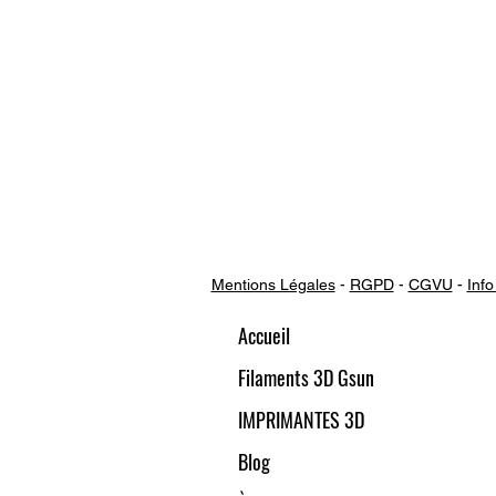
Mentions Légales
-
RGPD
-
CGVU
-
Info
Accueil
Filaments 3D Gsun
IMPRIMANTES 3D
Blog