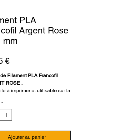
ament PLA
cofil Argent Rose
5 mm
Prix
5 €
de Filament PLA Francofil
T ROSE .
ile à imprimer et utilisable sur la
 des imprimantes avec filament
*
priétaire. D’origine biosourcée il
plus garanti sans perturbateur
nien. Il est également adapté
lications avec contact
aire. Taux de pigmentation plus
Ajouter au panier