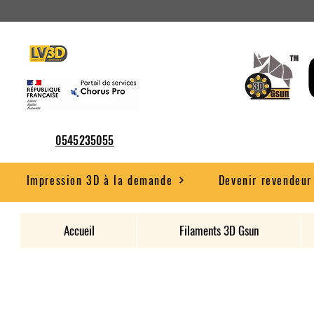
0545235055
Impression 3D à la demande
Devenir revendeur
Accueil
Filaments 3D Gsun