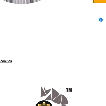
élevé p
Bobine 
ARGEN
Paramèt
Temp
Vite
et pl
Plat
Le fila
 cookies
Rose es
pour to
impress
métalli
brillanc
donnero
projets.