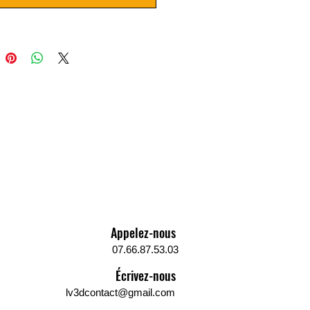
our une couleur plus intense.
de Filament PLA Francofil
T ROSE .
res d’impression :
érature buse : 190 – 230°C
sse d’impression : 30 – 100mm/s
us
eau chauffant : pas nécessaire.
ment Francofil PLA Irisé Argent
t une option incontournable
us les amateurs de création en
ion 3D. Avec ses deux effets
Appelez-nous
sés, ce filament offre une
07.66.87.53.03
e et des reflets uniques qui
nt vie à toutes vos idées de
Écrivez-nous
lv3dcontact@gmail.com