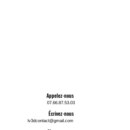
euse. Le
PETG
(Polyéthylène
alate Glycolisé) est un dérivé du
nforme a la réglementation
enne UE n°453/2010.
tion du filament PETG LV3D:
ament PETG
est un véritable
ent pour
le filament ABS
, il offre
idité égale au filament ABS
t plus facile à imprimer. Un
t PETG qui est résistant aux
s chimiques, vous permettra la
tion de prototypage rapide en
ie. Le filament
PETG
LV3D
ne se
Appelez-nous
 pas et une bonne cohésion
es couches sera appréciée pour
07.66.87.53.03
sation de bijoux fantaisie, par
Écrivez-nous
e.
lv3dcontact@gmail.com
fessionnels recherchant une