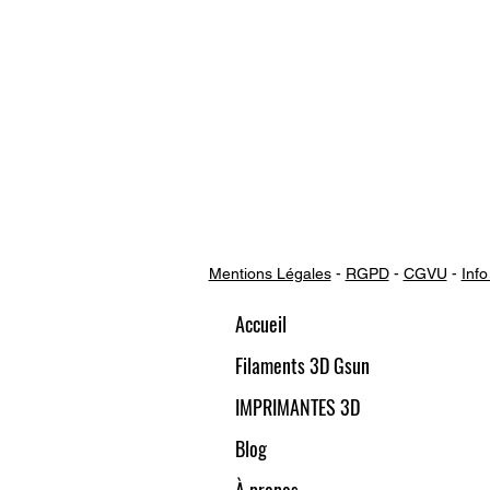
Mentions Légales
-
RGPD
-
CGVU
-
Info
Accueil
Filaments 3D Gsun
IMPRIMANTES 3D
Blog
À propos