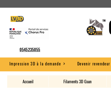
0545235055
Impression 3D à la demande
Devenir revendeur
Accueil
Filaments 3D Gsun