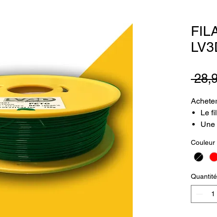
FIL
LV3
 28,
Acheter
Le f
Une 
nive
Couleur
d'im
Pas 
fila
Quantité
Un f
Cert
Une 