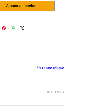
S, inodore à l'impression.
Ajouter au panier
ses couleurs disponibles, livré
ous
TIE ET SERVICE LV3D
ament PETG LV3D
est un
ue polyester mixte d'une grande
ament PETG LV3D
propose une
é augmentée par rapport
Écrire une critique
ment PLA LV3D
. Son importante
 lui permettra d'obtenir des
objet-
 résistants.
ament PETG LV3D
sera très facile
IL Y A 5 MOIS
mer car sa
stabilité thermique
à
ée, ce qui lui permet une très
dhérence au niveau de votre