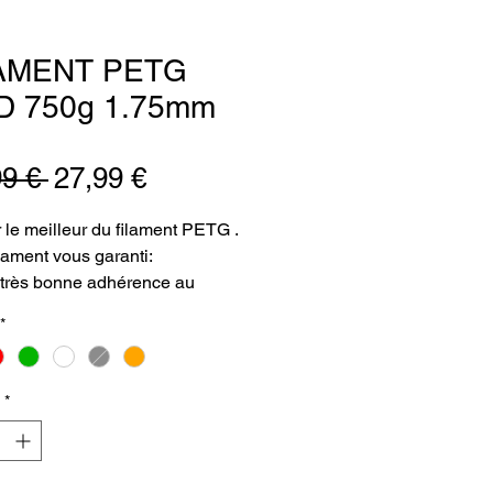
AMENT PETG
D 750g 1.75mm
Prix
Prix
99 € 
27,99 €
original
promotionnel
 le meilleur du filament PETG .
ilament vous garanti:
très bonne adhérence au
au de votre plateau
*
pression.
d'impact sur l’environnement,
ment PETG 100% recyclable.
*
ilament d'une qualité constante.
ifié ROHS et REACH.
dureté élevée comparable à