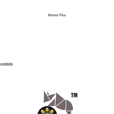
danger
Térépht
Montre Plus
PET
co
Europé
Utilisa
Ce
fil
concurr
une sol
mais es
filamen
 cookies
produit
réalisa
industr
déforme
entre l
la réali
exempl
Les pro