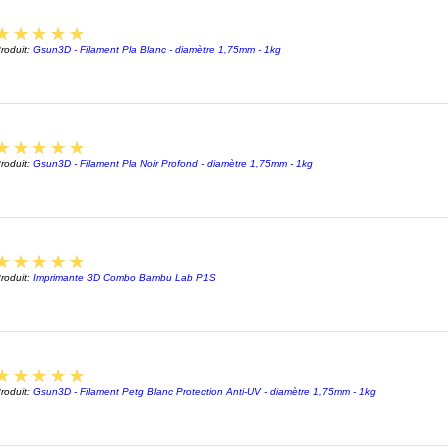
plateau
LV3D
v
5
★★★★★
roduit:
Gsun3D - Filament Pla Blanc - diamètre 1,75mm - 1kg
liaison
pour un
couches
presque
5
★★★★★
Ce
fil
roduit:
Gsun3D - Filament Pla Noir Profond - diamètre 1,75mm - 1kg
beaucou
filamen
Dérivé 
LV3D
na
5
★★★★★
l’envir
roduit:
Imprimante 3D Combo Bambu Lab P1S
recycla
Confor
Ce
fil
avec la
5
★★★★★
réglem
roduit:
Gsun3D - Filament Petg Blanc Protection Anti-UV - diamètre 1,75mm - 1kg
qui est
garanti