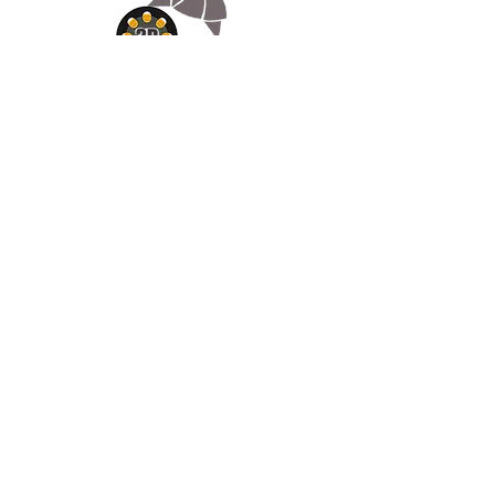
Appelez-
nous
07.66.87.53.03
Écrivez-
nous
lv3dcontact@gmail.com
Abonnez-
vous