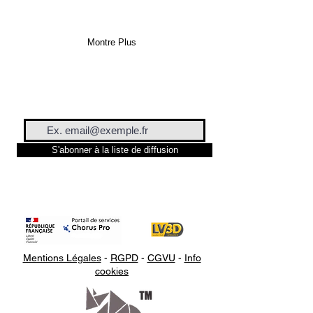
filament 3D Francofil ici
.
Montre Plus
S'abonner à la liste de diffusion
Mentions Légales
-
RGPD
-
CGVU
-
Info
cookies