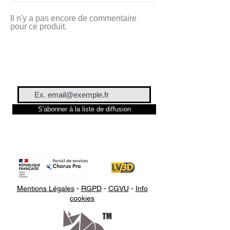
LUXE
est
fabriqué en
Il n'y a pas encore de commentaire
FRANCE
dans nos ateliers, avec
pour ce produit.
des matières de base de
première qualité. Cela fait
toujours plaisir de faire travailler
nos compatriotes Français.
Filament utilisé pour cette
Impression 3d : Lv3d Luxe
S'abonner à la liste de diffusion
"Orange"
Article sur le filament
Ce fichier est egalement
disponible sur demande si vous
souhaitez le faire imprimer d"une
Mentions Légales
-
RGPD
-
CGVU
-
Info
autre couleur :
cookies
Impression à la demande !