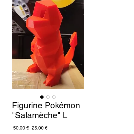
Figurine Pokémon
"Salamèche" L
Prix
Prix
 50,00 € 
25,00 €
original
promotionnel