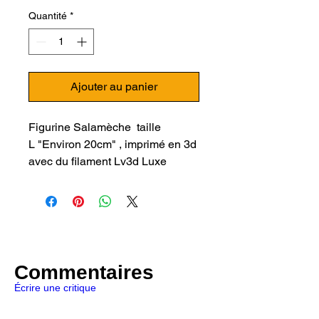
Quantité
*
Ajouter au panier
Figurine Salamèche taille
L "Environ 20cm" , imprimé en 3d
avec du filament Lv3d Luxe
"Orange",
Optez pour le filament LV3D
LUXE pour des impressions 3D
de qualité optimales, c'est
désormais démontré en vidéo !
Commentaires
Article Blog sur le sujet
Écrire une critique
Le Filament PLA LV3D