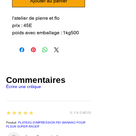
Ajouter au panier
l'atelier de pierre et flo
prix : 45E
poids avec emballage : 1kg500
Annonce :
Figurine Deadpool
Entièrement en résine et peinte à
la main.
La figurine fait 15cm de hauteur.
Commentaires
La figurine sera envoyer en 3
Écrire une critique
parti pour une meilleur protection
d'envoi.
5
★★★★★
IL Y A 5 MOIS
Produit:
PLATEAU D'IMPRESSION PEI WANHAO POUR
FLSUN SUPER RACER