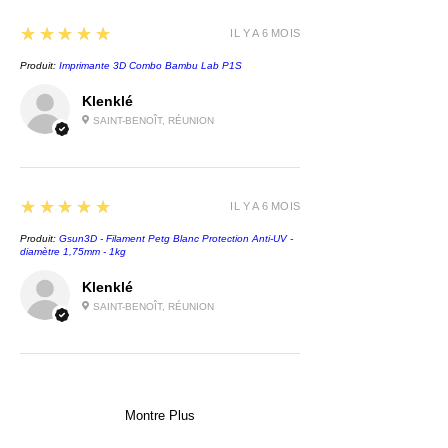
5
★★★★★
IL Y A 6 MOIS
Produit:
Imprimante 3D Combo Bambu Lab P1S
Klenklé
SAINT-BENOÎT, RÉUNION
5
★★★★★
IL Y A 6 MOIS
Produit:
Gsun3D - Filament Petg Blanc Protection Anti-UV -
diamètre 1,75mm - 1kg
Klenklé
SAINT-BENOÎT, RÉUNION
Montre Plus