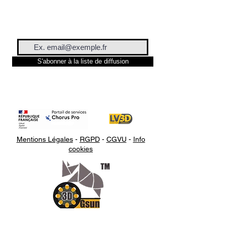
S'abonner à la liste de diffusion
Mentions Légales
-
RGPD
-
CGVU
-
Info
cookies