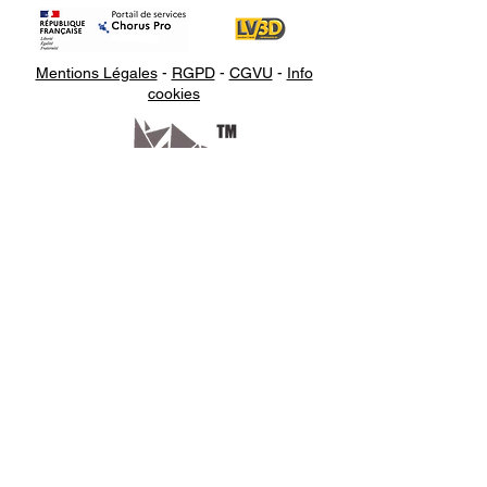
Mentions Légales
-
RGPD
-
CGVU
-
Info
cookies
Appelez-
nous
07.66.87.53.03
Écrivez-
nous
lv3dcontact@gmail.com
Abonnez-