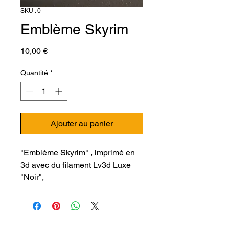
SKU : 0
Emblème Skyrim
Prix
10,00 €
Quantité
*
Ajouter au panier
"Emblème Skyrim" , imprimé en
3d avec du filament Lv3d Luxe
"Noir",
Optez pour le filament LV3D
LUXE pour des impressions 3D
de qualité optimales, c'est