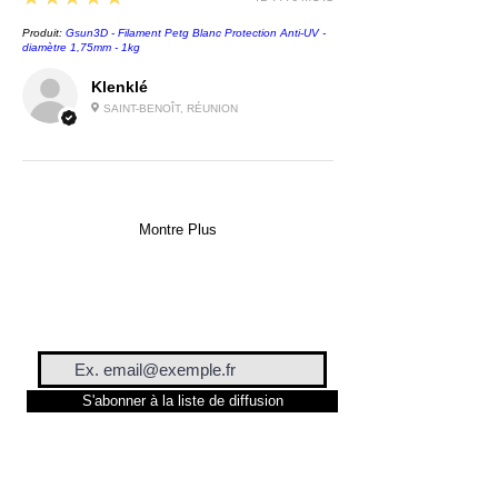
Produit:
Gsun3D - Filament Petg Blanc Protection Anti-UV -
diamètre 1,75mm - 1kg
Klenklé
SAINT-BENOÎT, RÉUNION
Montre Plus
S'abonner à la liste de diffusion