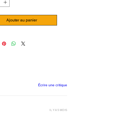
Saturn 2: Caractéristiques
les :
Ajouter au panier
 monochrome 10" 8K
lution : 7680 x 4320
me d'impression : 219 x 123 x
 mm
ce lumineuse matricielle avec
ED UV (405 nm)
 tactile 3,5"
 USB
ciel de tranchage ChiTuBox
le guidage linéaire
 de protection LCD
Écrire une critique
 Saturn 2: LCD monochrome 10"
e d'un écran LCD monochrome
IL Y A 5 MOIS
 la Saturn 2 atteint des vitesses