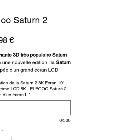
goo Saturn 2
Prix
98 €
mante 3D très populaire Saturn
à une nouvelle édition : la
Saturn
ipée d'un grand écran LCD
rome 8K de 10 pouces, elle
tion de la Saturn 2 8K Ecran 10"
des impressions encore plus
ome LCD 8K - ELEGOO Saturn 2
 et plus précises. L'énorme
e d'un écran L
*
d'impression de cette
nte 3D MSLA offre tout l'espace
ire pour des impressions grand
0/500
Nous allons vous présenté ici
ctionnalités de cette
imprimante
*
ine
très tecnique.