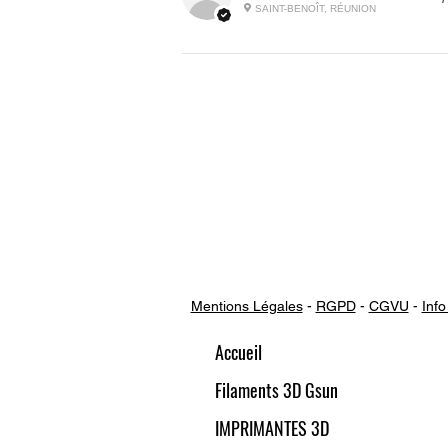
SAINT-BENOÎT, RÉUNION
Mentions Légales
-
RGPD
-
CGVU
-
Info
Accueil
Filaments 3D Gsun
IMPRIMANTES 3D