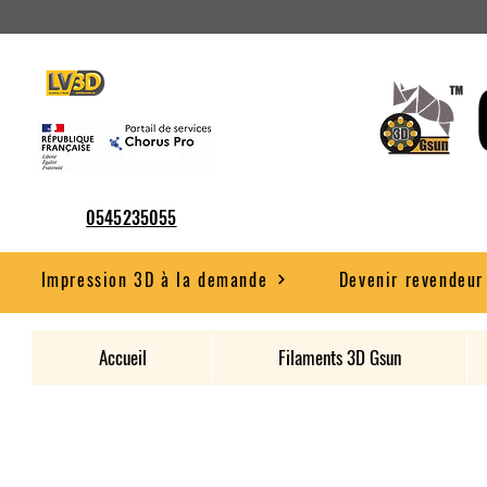
0545235055
Impression 3D à la demande
Devenir revendeur
Accueil
Filaments 3D Gsun