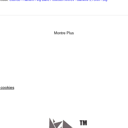
Elegoo 
Le modè
guidage
assuran
Montre Plus
mouvem
sont pa
3D MSL
sur l'a
Elegoo 
d'impre
Le plat
 cookies
la plus
modèle 
d'impre
purifica
un filtr
filtrant