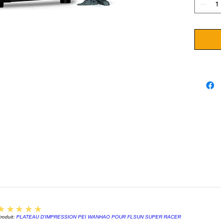
Elegoo 
principa
LCD
Réso
Volu
250
Sour
64 L
Écran
Port
Logi
Doub
Film
Elegoo
8K
5
★★★★★
Équipé
roduit:
PLATEAU D'IMPRESSION PEI WANHAO POUR FLSUN SUPER RACER
10" 8K,