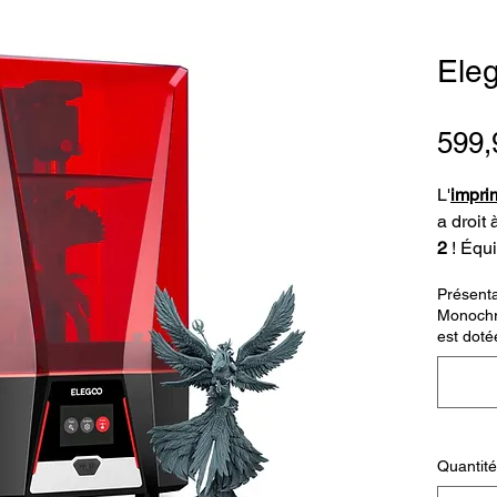
Ele
599,
L'
impri
a droit 
2
! Équ
monoch
Présenta
permet 
Monochr
grandes
est doté
volume 
imprima
nécessa
format.
les fon
Quantité
3D rés