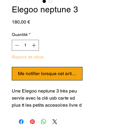
Elegoo neptune 3
Prix
180,00 €
Quantité
*
Rupture de stock
Me notifier lorsque cet article est disponible
Une Elegoo neptune 3 très peu
servie avec la clé usb carte sd
plus tt les petits accesoires livre d
origine. Voir l'
imprimante 3D
Elegoo Neptune 3
neuve ici.