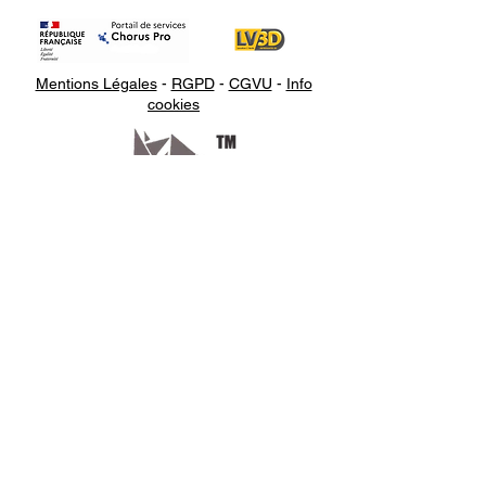
Mentions Légales
-
RGPD
-
CGVU
-
Info
cookies
Appelez-
nous
07.66.87.53.03
Écrivez-
nous
lv3dcontact@gmail.com
Abonnez-