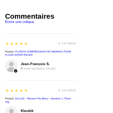
Commentaires
Écrire une critique
5
★★★★★
IL Y A 5 MOIS
Produit:
PLATEAU D'IMPRESSION PEI WANHAO POUR
FLSUN SUPER RACER
Jean-François S.
SAINT-GEORGES, FR-ARA
5
★★★★★
IL Y A 6 MOIS
Produit:
Gsun3D - Filament Pla Blanc - diamètre 1,75mm -
1kg
Klenklé