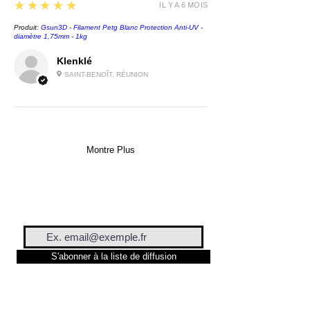
5
★★★★★
IL Y A 6 MOIS
Produit:
Gsun3D - Filament Petg Blanc Protection Anti-UV -
diamètre 1,75mm - 1kg
Klenklé
SAINT-BENOÎT, RÉUNION
Montre Plus
S'abonner à la liste de diffusion