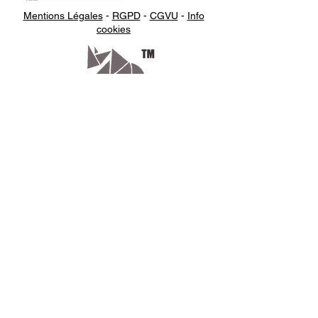
Mentions Légales
-
RGPD
-
CGVU
-
Info
cookies
Appelez-
nous
07.66.87.53.03
Écrivez-
nous
lv3dcontact@gmail.com
Abonnez-
vous