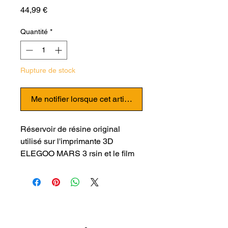
Prix
44,99 €
Quantité
*
Rupture de stock
Me notifier lorsque cet article est disponible
Réservoir de résine original
utilisé sur l'imprimante 3D
ELEGOO MARS 3 rsin et le film
FEP est pré-installé. Fabriqué en
aluminium anodisé et de
conception durable pour une
utilisation à long terme. Le
couvercle supplémentaire est
fourni pour protéger de la