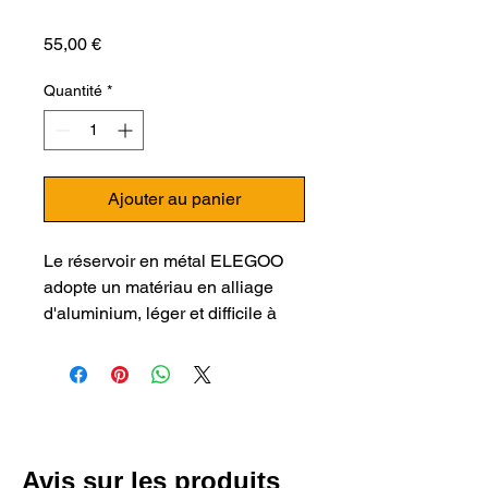
Prix
55,00 €
Quantité
*
Ajouter au panier
Le réservoir en métal ELEGOO
adopte un matériau en alliage
d'aluminium, léger et difficile à
déformer, durable et solide.
Compatible avec MARS, MARS
PRO, selon vos besoins, vous
pouvez remplacer votre réservoir
d'imprimante pour prolonger la
durée de vie de votre imprimante.
Avis sur les produits