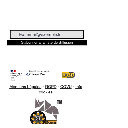
Interface utilisateur multilingue
Mars 2 Pro prend désormais en
charge 12 langues différentes, de
sorte que les clients du monde
entier peuvent utiliser
S'abonner à la liste de diffusion
l'imprimante 3D plus facilement et
sans problème. Les langues
suivantes sont actuellement
disponibles :
Japonais
Néerlandais
Coréen
Mentions Légales
-
RGPD
-
CGVU
-
Info
cookies
Français
Allemand
Russe
Italien
Espagnol
Turc