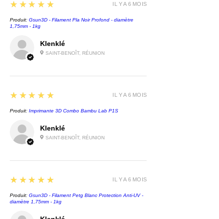
5
★★★★★
IL Y A 6 MOIS
Produit:
Gsun3D - Filament Pla Noir Profond - diamètre
1,75mm - 1kg
Klenklé
SAINT-BENOÎT, RÉUNION
5
★★★★★
IL Y A 6 MOIS
Produit:
Imprimante 3D Combo Bambu Lab P1S
Klenklé
SAINT-BENOÎT, RÉUNION
5
★★★★★
IL Y A 6 MOIS
Produit:
Gsun3D - Filament Petg Blanc Protection Anti-UV -
diamètre 1,75mm - 1kg