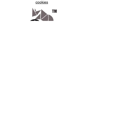
cookies
Appelez-
nous
07.66.87.53.03
Écrivez-
nous
lv3dcontact@gmail.com
Abonnez-
vous