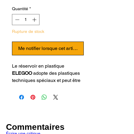
Quantité
*
Rupture de stock
Me notifier lorsque cet article est disponible
Le réservoir en plastique
ELEGOO
adopte des plastiques
techniques spéciaux et peut être
dégradé. Compatible avec les
imprimantes 3D résine ELEGOO
:
MARS, MARS PRO, Mars2,Mars
Pro,selon vos besoins, vous
pouvez remplacer votre réservoir
d'imprimante pour prolonger la
Commentaires
durée de vie de votre imprimante.
Écrire une critique