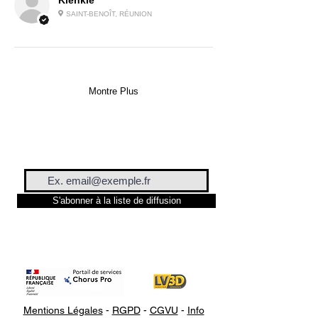
Klenklé
SAINT-BENOÎT, RÉUNION
Montre Plus
S'abonner à la liste de diffusion
Mentions Légales
-
RGPD
-
CGVU
-
Info