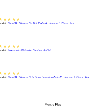
5
★★★★★
roduit:
Gsun3D - Filament Pla Noir Profond - diamètre 1,75mm - 1kg
5
★★★★★
roduit:
Imprimante 3D Combo Bambu Lab P1S
5
★★★★★
roduit:
Gsun3D - Filament Petg Blanc Protection Anti-UV - diamètre 1,75mm - 1kg
Montre Plus