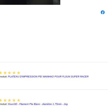
complex
Voir l'a
:
Un déc
arc en c
5
★★★★★
roduit:
PLATEAU D'IMPRESSION PEI WANHAO POUR FLSUN SUPER RACER
5
★★★★★
roduit:
Gsun3D - Filament Pla Blanc - diamètre 1,75mm - 1kg