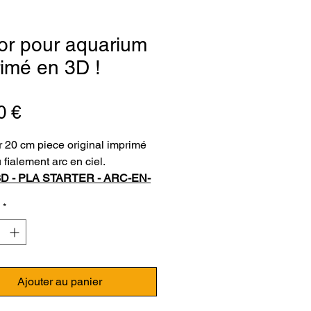
or pour aquarium
imé en 3D !
Prix
0 €
 20 cm piece original imprimé
 fialement arc en ciel.
D - PLA STARTER - ARC-EN-
RAINBOW SILK) -
*
ICOULEUR
- 1.75 MM - 800 G
ment PLA Starter de Rosa3D est
our les utilisateurs novices
mantes 3D. Sa simplicité
ssion vous convaincra
Ajouter au panier
mer des projets de plus en plus