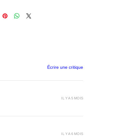
es et exigeants.
rticle blog de notre réalisation
or d'aquarium avec du filament
iel en 3D !
Écrire une critique
IL Y A 5 MOIS
IL Y A 6 MOIS