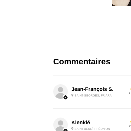
Commentaires
Jean-François S.
P
SAINT-GEORGES, FR-ARA
Klenklé
P
SAINT-BENOÎT, RÉUNION