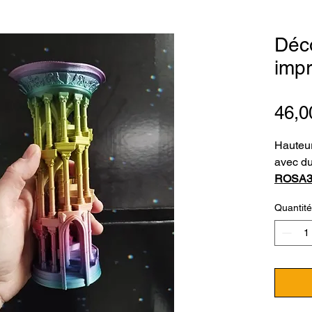
Déc
impr
46,0
Hauteur
avec du
ROSA3
CIEL (
Quantité
MULT
Le fila
conçu p
d'impri
d'impre
d'impri