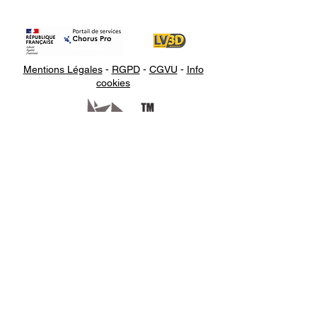
Mentions Légales
-
RGPD
-
CGVU
-
Info
cookies
Appelez-
nous
07.66.87.53.03
Écrivez-
nous
lv3dcontact@gmail.com