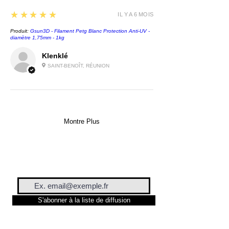
5
★★★★★
IL Y A 6 MOIS
Produit:
Gsun3D - Filament Petg Blanc Protection Anti-UV -
diamètre 1,75mm - 1kg
Klenklé
SAINT-BENOÎT, RÉUNION
Montre Plus
S'abonner à la liste de diffusion