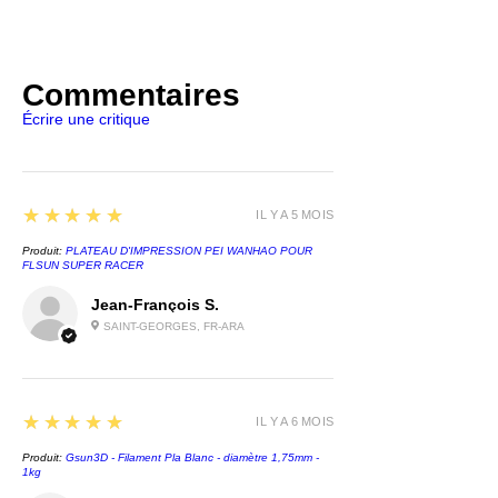
Carton, Bois, Bambou, Caoutchouc,
découpe à grande vitesse, ce qui
Technologie
Cuir, Tissu, Acrylique, Plastique
CNC Laser
vous permet de créer facilement
Marque
Matériaux compatibles
des motifs détaillés sur une large
Creality
Commentaires
Carton, Bois, Bambou, Caoutchouc,
Type de produit
gamme de matériaux.
Cuir, Tissu, Acrylique, Plastique
Découpeur / Graveur
Écrire une critique
Module laser haute puissance
Marque
Machine outils
de 22 W pour une gravure plus
Creality
Puissance (W)
rapide et plus précise
Type de produit
360 W
Découpeur / Graveur
Grande surface de gravure de
Puissance optique
5
★★★★★
IL Y A 5 MOIS
Machine outils
400 x 430 mm pour les projets
60 W
Puissance (W)
Produit:
PLATEAU D'IMPRESSION PEI WANHAO POUR
plus importants
Zone utilisable
FLSUN SUPER RACER
120 W
400 x 400 mm
Certification de sécurité FDA
Puissance optique
Type de laser
Jean-François S.
classe 1
22 W
Laser à diode
SAINT-GEORGES, FR-ARA
Assistance pneumatique
Zone utilisable
Longueur d'onde du laser
intégrée.
400 x 415 mm
455 nm
Type de laser
Laser class
Laser à diode
CREALITY LASER Falcon 2 Pro
5
★★★★★
Class 1
IL Y A 6 MOIS
Longueur d'onde du laser
22 w chez LV3D
Logiciels compatibles
Produit:
455 nm
Gsun3D - Filament Pla Blanc - diamètre 1,75mm -
LightBurn, LaserGRBL
1kg
Laser class