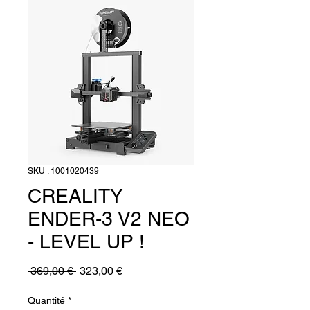
SKU : 1001020439
CREALITY
ENDER-3 V2 NEO
- LEVEL UP !
Prix
Prix
 369,00 € 
323,00 €
original
promotionnel
Quantité
*