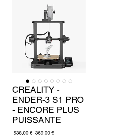
CREALITY -
ENDER-3 S1 PRO
- ENCORE PLUS
PUISSANTE
Prix
Prix
 538,00 € 
369,00 €