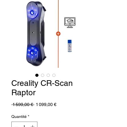
Creality CR-Scan
Raptor
Prix
Prix
 1 599,00 € 
1 099,00 €
original
promotionnel
Quantité
*