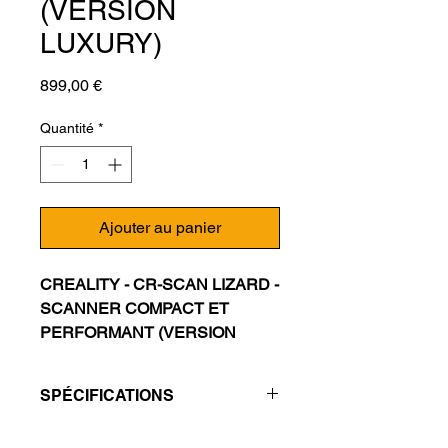
(VERSION
LUXURY)
Prix
899,00 €
Quantité
*
Ajouter au panier
CREALITY - CR-SCAN LIZARD -
SCANNER COMPACT ET
PERFORMANT (VERSION
LUXURY)
SPÉCIFICATIONS
CREALITY CR-SCAN LIZARD
"LUXURY" SCANNER
Modèle
CR-Scan