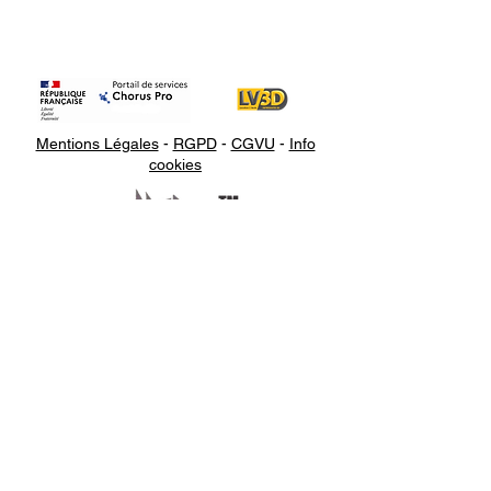
marqueurs, même pour les
grandes pièces comme le capot
du moteur, la porte de la voiture,
les pare-chocs avant ou arrière,
etc.
Mentions Légales
-
RGPD
-
CGVU
-
Info
CREALITY - CR-SCAN LIZARD -
cookies
SCANNER COMPACT ET
PERFORMANT (VERSION
LUXURY)
OPTIMISATION DU MODÈLE EN
1-CLIC
Facile à utiliser - CR Studio est
Appelez-
développé avec l'intégration
nous
d'algorithmes complets
d'automatisation 3D permetant
07.66.87.53.03
l'optimisation des modèles en un
Écrivez-
seul clic ! Il prend en charge
nous
l'auto-alignement multi-