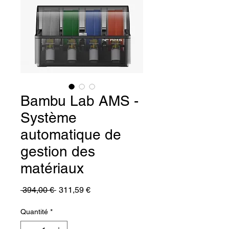
Bambu Lab AMS -
Système
automatique de
gestion des
matériaux
Prix
Prix
 394,00 € 
311,59 €
original
promotionnel
Quantité
*