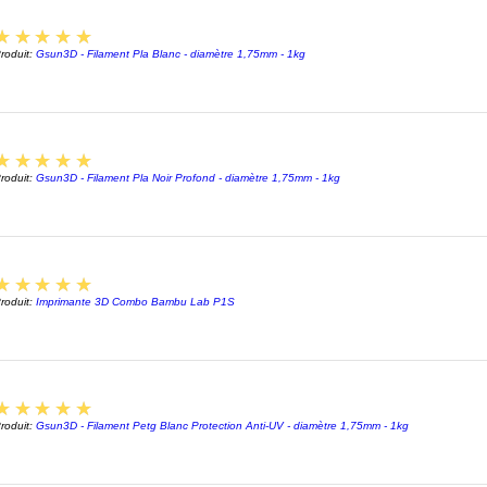
5
★★★★★
roduit:
Gsun3D - Filament Pla Blanc - diamètre 1,75mm - 1kg
5
★★★★★
roduit:
Gsun3D - Filament Pla Noir Profond - diamètre 1,75mm - 1kg
5
★★★★★
roduit:
Imprimante 3D Combo Bambu Lab P1S
5
★★★★★
roduit:
Gsun3D - Filament Petg Blanc Protection Anti-UV - diamètre 1,75mm - 1kg