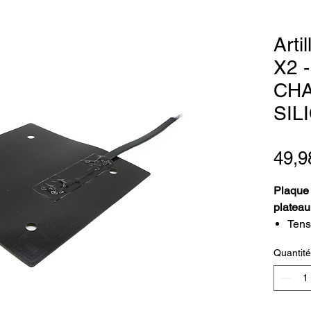
Arti
X2 
CH
SIL
49,9
Plaque 
plateau
Tens
Puis
Quantité
Livr
Côté
Pour
im