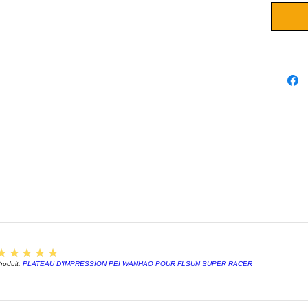
Side
Comman
chauffa
chauffa
5
★★★★★
roduit:
PLATEAU D'IMPRESSION PEI WANHAO POUR FLSUN SUPER RACER