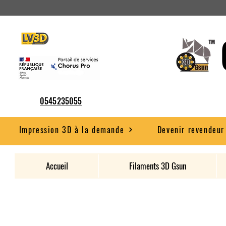
0545235055
Impression 3D à la demande
Devenir revendeur
Accueil
Filaments 3D Gsun