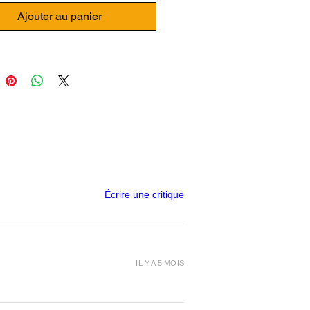
winder X2
Ajouter au panier
dez maintenant votre plaque
nte en silicone pour le plateau
nt de la Sidewinder X2.
Écrire une critique
IL Y A 5 MOIS