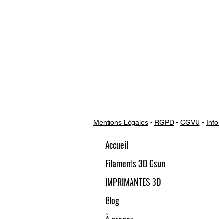
Mentions Légales
-
RGPD
-
CGVU
-
Info
Accueil
Filaments 3D Gsun
IMPRIMANTES 3D
Blog
À propos