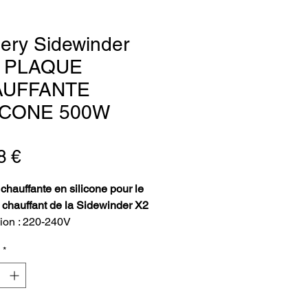
llery Sidewinder
- PLAQUE
AUFFANTE
ICONE 500W
Prix
8 €
chauffante en silicone pour le
 chauffant de la Sidewinder X2
ion : 220-240V
sance : 500W
*
é avec tout le câblage isolé
 autocollant 3M
primante 3D Artillery
: