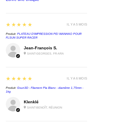
5
★★★★★
IL Y A 5 MOIS
Produit:
PLATEAU D'IMPRESSION PEI WANHAO POUR
FLSUN SUPER RACER
Jean-François S.
SAINT-GEORGES, FR-ARA
5
★★★★★
IL Y A 6 MOIS
Produit:
Gsun3D - Filament Pla Blanc - diamètre 1,75mm -
1kg
Klenklé
SAINT-BENOÎT, RÉUNION