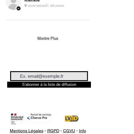
Klenklé
SAINT-BENOÎT, RÉUNION
Montre Plus
S'abonner à la liste de diffusion
Mentions Légales
-
RGPD
-
CGVU
-
Info