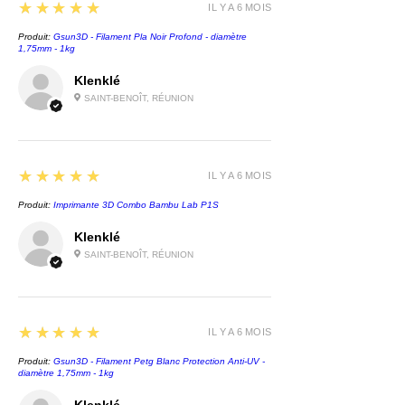
5
★★★★★
IL Y A 6 MOIS
Produit:
Gsun3D - Filament Pla Noir Profond - diamètre
1,75mm - 1kg
Klenklé
SAINT-BENOÎT, RÉUNION
5
★★★★★
IL Y A 6 MOIS
Produit:
Imprimante 3D Combo Bambu Lab P1S
Klenklé
SAINT-BENOÎT, RÉUNION
5
★★★★★
IL Y A 6 MOIS
Produit:
Gsun3D - Filament Petg Blanc Protection Anti-UV -
diamètre 1,75mm - 1kg