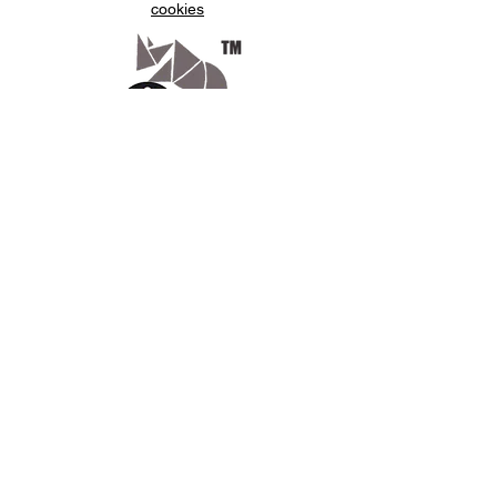
cookies
Appelez-
nous
07.66.87.53.03
Écrivez-
nous
lv3dcontact@gmail.com
Abonnez-
vous