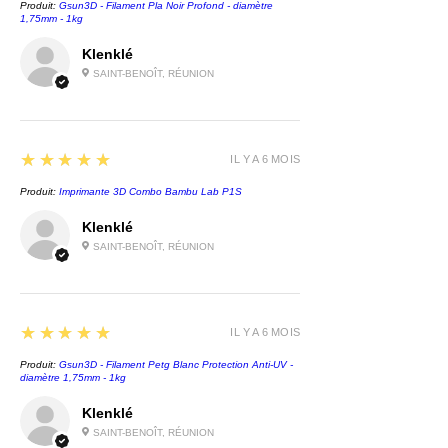
Produit:
Gsun3D - Filament Pla Noir Profond - diamètre
1,75mm - 1kg
Klenklé
SAINT-BENOÎT, RÉUNION
5
★★★★★
IL Y A 6 MOIS
Produit:
Imprimante 3D Combo Bambu Lab P1S
Klenklé
SAINT-BENOÎT, RÉUNION
5
★★★★★
IL Y A 6 MOIS
Produit:
Gsun3D - Filament Petg Blanc Protection Anti-UV -
diamètre 1,75mm - 1kg
Klenklé
SAINT-BENOÎT, RÉUNION