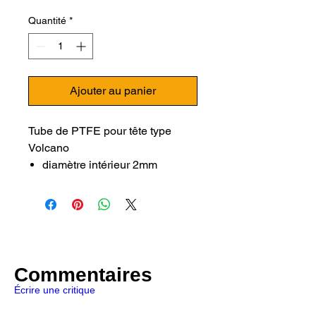
Quantité
*
Ajouter au panier
Tube de PTFE pour tête type
Volcano
diamètre intérieur 2mm
diamètre extérieur 3,95mm
Pour
imprimante 3D Artillery
:
Sidewinder X1
Genius
Sidewinder X2
Commentaires
Genius pro
Écrire une critique