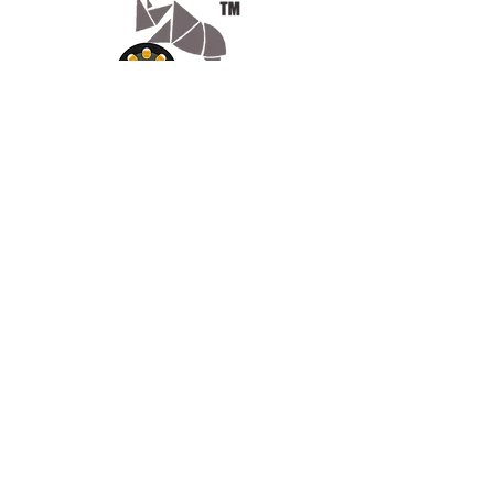
Appelez-
nous
07.66.87.53.03
Écrivez-
nous
lv3dcontact@gmail.com
Abonnez-
vous