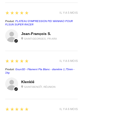
5
★★★★★
IL Y A 5 MOIS
Produit:
PLATEAU D'IMPRESSION PEI WANHAO POUR
FLSUN SUPER RACER
Jean-François S.
SAINT-GEORGES, FR-ARA
5
★★★★★
IL Y A 6 MOIS
Produit:
Gsun3D - Filament Pla Blanc - diamètre 1,75mm -
1kg
Klenklé
SAINT-BENOÎT, RÉUNION
5
★★★★★
IL Y A 6 MOIS