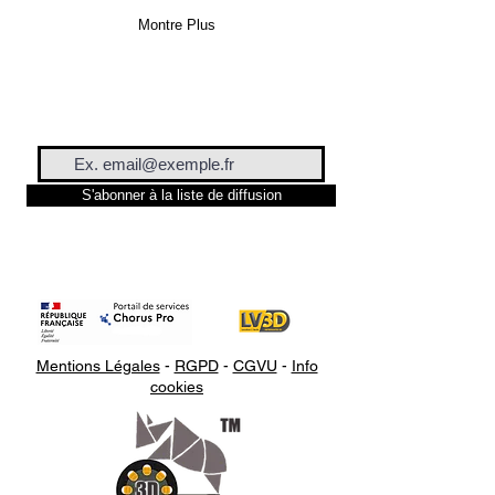
Montre Plus
S'abonner à la liste de diffusion
Mentions Légales
-
RGPD
-
CGVU
-
Info
cookies