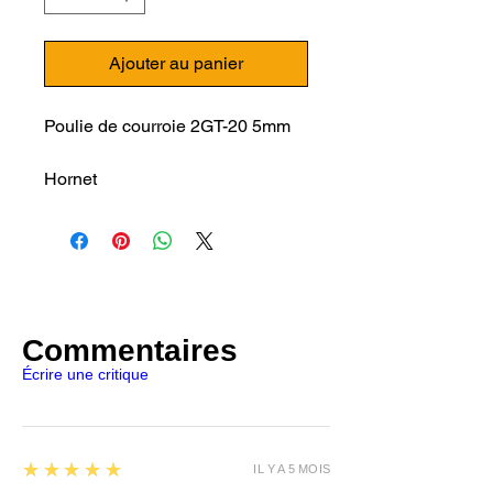
Ajouter au panier
Poulie de courroie 2GT-20 5mm
Hornet
Genius
Genius PRO
SIDEWINDER X1
SIDEWINDER X2
Commentaires
Écrire une critique
5
★★★★★
IL Y A 5 MOIS