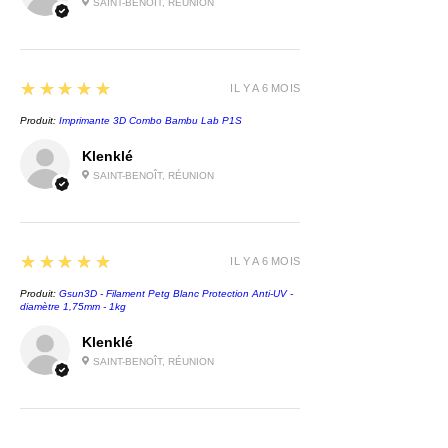
SAINT-BENOÎT, RÉUNION
5
★★★★★
IL Y A 6 MOIS
Produit:
Imprimante 3D Combo Bambu Lab P1S
Klenklé
SAINT-BENOÎT, RÉUNION
5
★★★★★
IL Y A 6 MOIS
Produit:
Gsun3D - Filament Petg Blanc Protection Anti-UV -
diamètre 1,75mm - 1kg
Klenklé
SAINT-BENOÎT, RÉUNION