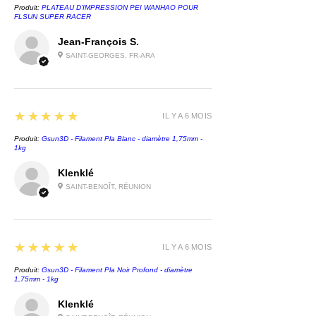
Produit:
PLATEAU D'IMPRESSION PEI WANHAO POUR
FLSUN SUPER RACER
Jean-François S.
SAINT-GEORGES, FR-ARA
5
★★★★★
IL Y A 6 MOIS
Produit:
Gsun3D - Filament Pla Blanc - diamètre 1,75mm -
1kg
Klenklé
SAINT-BENOÎT, RÉUNION
5
★★★★★
IL Y A 6 MOIS
Produit:
Gsun3D - Filament Pla Noir Profond - diamètre
1,75mm - 1kg
Klenklé