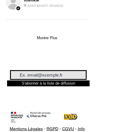
Klenklé
SAINT-BENOÎT, RÉUNION
Montre Plus
S'abonner à la liste de diffusion
Mentions Légales
-
RGPD
-
CGVU
-
Info