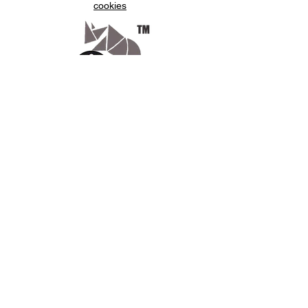
cookies
Appelez-
nous
07.66.87.53.03
Écrivez-
nous
lv3dcontact@gmail.com
Abonnez-
vous