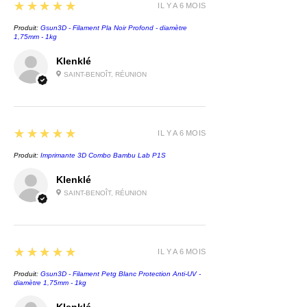
5
★★★★★
IL Y A 6 MOIS
Produit:
Gsun3D - Filament Pla Noir Profond - diamètre
1,75mm - 1kg
Klenklé
SAINT-BENOÎT, RÉUNION
5
★★★★★
IL Y A 6 MOIS
Produit:
Imprimante 3D Combo Bambu Lab P1S
Klenklé
SAINT-BENOÎT, RÉUNION
5
★★★★★
IL Y A 6 MOIS
Produit:
Gsun3D - Filament Petg Blanc Protection Anti-UV -
diamètre 1,75mm - 1kg