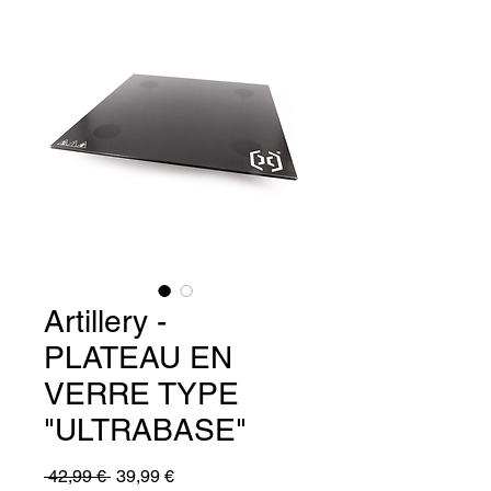
Artillery -
PLATEAU EN
VERRE TYPE
"ULTRABASE"
Prix
Prix
 42,99 € 
39,99 €