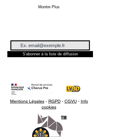
Montre Plus
S'abonner à la liste de diffusion
Mentions Légales
-
RGPD
-
CGVU
-
Info
cookies