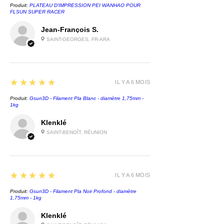
Produit:
PLATEAU D'IMPRESSION PEI WANHAO POUR
FLSUN SUPER RACER
Jean-François S.
SAINT-GEORGES, FR-ARA
5
★★★★★
IL Y A 6 MOIS
Produit:
Gsun3D - Filament Pla Blanc - diamètre 1,75mm -
1kg
Klenklé
SAINT-BENOÎT, RÉUNION
5
★★★★★
IL Y A 6 MOIS
Produit:
Gsun3D - Filament Pla Noir Profond - diamètre
1,75mm - 1kg
Klenklé