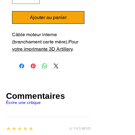
Ajouter au panier
Câble moteur interne
(branchament carte mère).Pour
votre imprimante 3D Artillery
.
Commentaires
Écrire une critique
5
★★★★★
IL Y A 5 MOIS