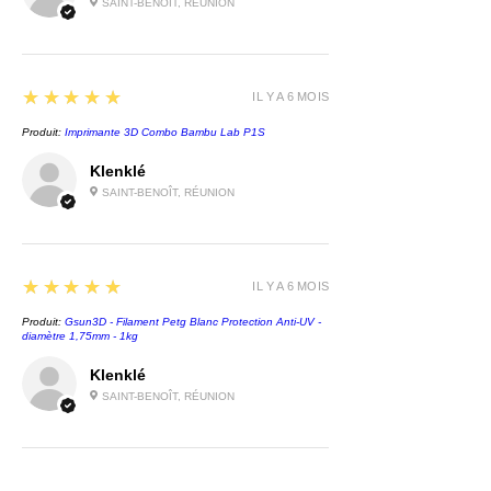
SAINT-BENOÎT, RÉUNION
5
★★★★★
IL Y A 6 MOIS
Produit:
Imprimante 3D Combo Bambu Lab P1S
Klenklé
SAINT-BENOÎT, RÉUNION
5
★★★★★
IL Y A 6 MOIS
Produit:
Gsun3D - Filament Petg Blanc Protection Anti-UV -
diamètre 1,75mm - 1kg
Klenklé
SAINT-BENOÎT, RÉUNION