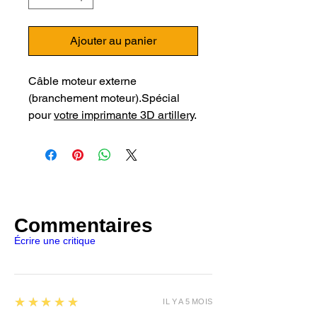
Ajouter au panier
Câble moteur externe
(branchement moteur).Spécial
pour
votre imprimante 3D artillery
.
Commentaires
Écrire une critique
5
★★★★★
IL Y A 5 MOIS