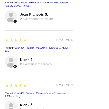
Produit:
PLATEAU D'IMPRESSION PEI WANHAO POUR
FLSUN SUPER RACER
Jean-François S.
SAINT-GEORGES, FR-ARA
5
★★★★★
IL Y A 6 MOIS
Produit:
Gsun3D - Filament Pla Blanc - diamètre 1,75mm -
1kg
Klenklé
SAINT-BENOÎT, RÉUNION
5
★★★★★
IL Y A 6 MOIS
Produit:
Gsun3D - Filament Pla Noir Profond - diamètre
1,75mm - 1kg
Klenklé