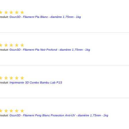
5
★★★★★
roduit:
Gsun3D - Filament Pla Blanc - diamètre 1,75mm - 1kg
5
★★★★★
roduit:
Gsun3D - Filament Pla Noir Profond - diamètre 1,75mm - 1kg
5
★★★★★
roduit:
Imprimante 3D Combo Bambu Lab P1S
5
★★★★★
roduit:
Gsun3D - Filament Petg Blanc Protection Anti-UV - diamètre 1,75mm - 1kg