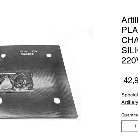
Arti
PL
CH
SIL
220
 42,
Spécial
Artillery
Quantité