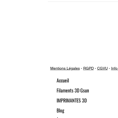
Mentions Légales
-
RGPD
-
CGVU
-
Info
Accueil
Filaments 3D Gsun
IMPRIMANTES 3D
Blog