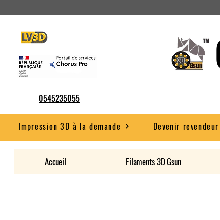
0545235055
Impression 3D à la demande
Devenir revendeur
Accueil
Filaments 3D Gsun