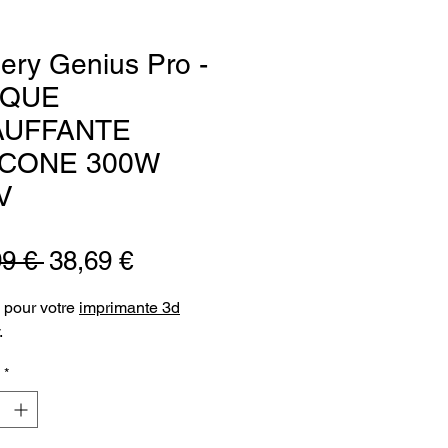
llery Genius Pro -
AQUE
AUFFANTE
ICONE 300W
V
Prix
Prix
99 € 
38,69 €
original
promotionnel
 pour votre
imprimante 3d
.
*