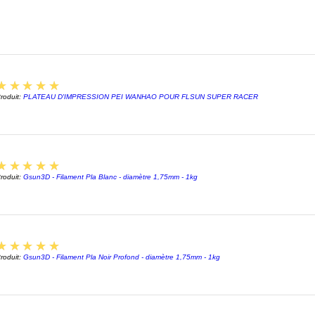
fragmen
matéria
détails
fracture
affecter
5
★★★★★
moulage
roduit:
PLATEAU D'IMPRESSION PEI WANHAO POUR FLSUN SUPER RACER
différe
égaleme
les déf
amortis
5
★★★★★
roduit:
Gsun3D - Filament Pla Blanc - diamètre 1,75mm - 1kg
ramolli
enviro
ANYCU
5
★★★★★
BLANC
roduit:
Gsun3D - Filament Pla Noir Profond - diamètre 1,75mm - 1kg
Résine
profess
L'optim