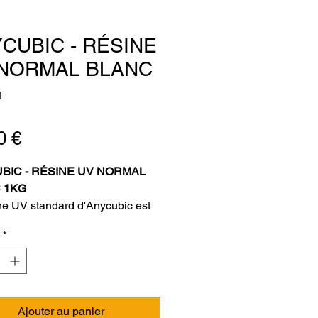
CUBIC - RÉSINE
NORMAL BLANC
G
Prix
0 €
BIC - RÉSINE UV NORMAL
 1KG
ne UV standard d'Anycubic est
e par de nombreux
*
ateurs car elle garantit la
nce des pièces moulées et non
écissement excessif, mais
e également la vitesse
ssion, raccourcit le temps de
Ajouter au panier