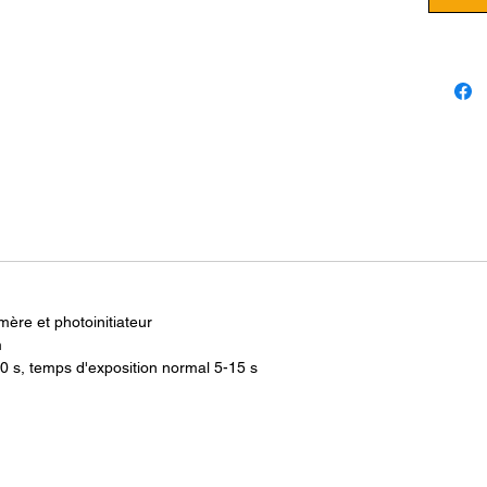
durciss
possibl
machin
ANYCU
BLANC
Caracté
Matér
mono
Long
Temp
temp
mère et photoinitiateur
m
ANYCU
0 s, temps d'exposition normal 5-15 s
BLANC
Résine
Le matér
matéria
pelle p