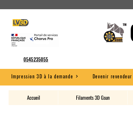
0545235055
Impression 3D à la demande
Devenir revendeur
Accueil
Filaments 3D Gsun