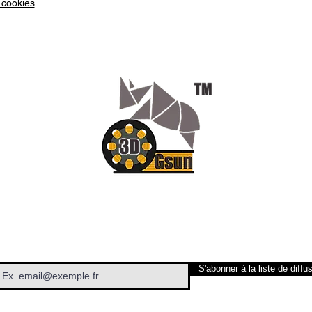
 cookies
élevé d
mais ég
et une 
résine,
à la pl
facileme
viscosit
machine
ANYCU
BLANC
Méthode
Tenir
join
sole
UV, s
S'abonner à la liste de diffu
phot
n'est
la l