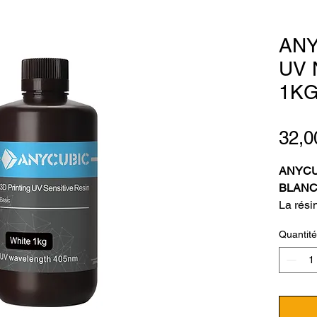
ANY
UV 
1K
32,0
ANYCU
BLANC
La rési
préféré
Quantité
consomm
résista
un rétr
amélior
d'impre