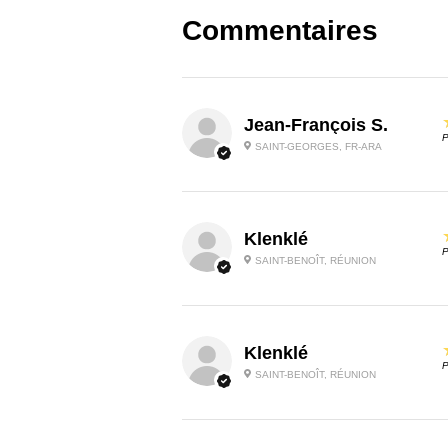
Commentaires
Jean-François S.
P
SAINT-GEORGES, FR-ARA
Klenklé
P
SAINT-BENOÎT, RÉUNION
Klenklé
P
SAINT-BENOÎT, RÉUNION