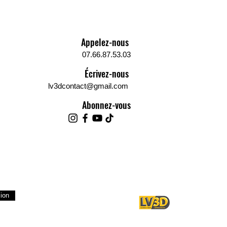
e l'impression et de la précision,
alement une force de libération
adhérence minimales de la
Appelez-nous
 de sorte que le modèle attaché
ate-forme de formage puisse
07.66.87.53.03
nt être pelle et une faible
Écrivez-nous
é facilite le nettoyage de la
lv3dcontact@gmail.com
 et du modèle.
Abonnez-vous
BIC - RÉSINE UV NORMAL
 1KG
 de stockage :
 à l'écart de la lumière des
ts à température ambiante (le
il contient beaucoup de lumière
olidifiera la résine
sion
osensible. Après test, la lumière
 pas affectée si ce n'est pas de
umière UV).