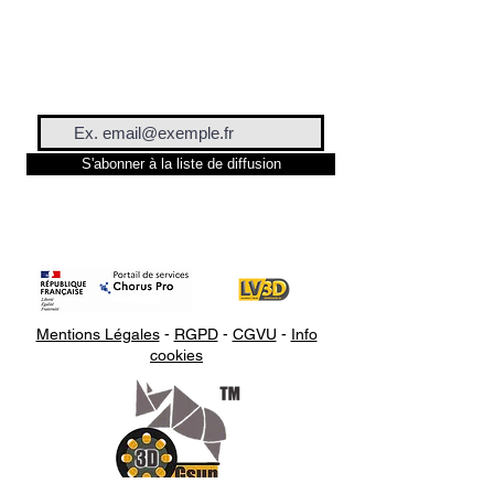
S'abonner à la liste de diffusion
Mentions Légales
-
RGPD
-
CGVU
-
Info
cookies