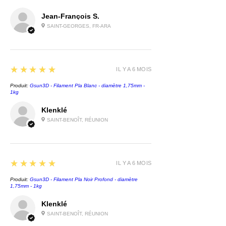
Jean-François S.
SAINT-GEORGES, FR-ARA
5
★★★★★
IL Y A 6 MOIS
Produit:
Gsun3D - Filament Pla Blanc - diamètre 1,75mm -
1kg
Klenklé
SAINT-BENOÎT, RÉUNION
5
★★★★★
IL Y A 6 MOIS
Produit:
Gsun3D - Filament Pla Noir Profond - diamètre
1,75mm - 1kg
Klenklé
SAINT-BENOÎT, RÉUNION