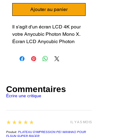
Ajouter au panier
Il s'agit d'un écran LCD 4K pour
votre Anycubic Photon Mono X.
Écran LCD Anycubic Photon
Mono X 4K
Écran LCD 4K
Convient à Anycubic Photon
Mono X
Commentaires
Écrire une critique
5
★★★★★
IL Y A 5 MOIS
Produit:
PLATEAU D'IMPRESSION PEI WANHAO POUR
FLSUN SUPER RACER