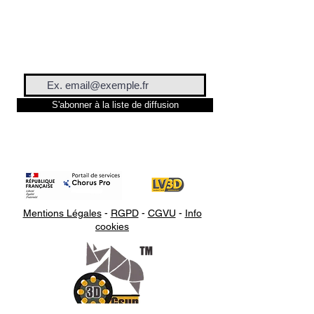
S'abonner à la liste de diffusion
Mentions Légales
-
RGPD
-
CGVU
-
Info
cookies