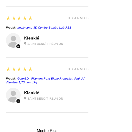
5
★★★★★
IL Y A 6 MOIS
Produit:
Imprimante 3D Combo Bambu Lab P1S
Klenklé
SAINT-BENOÎT, RÉUNION
5
★★★★★
IL Y A 6 MOIS
Produit:
Gsun3D - Filament Petg Blanc Protection Anti-UV -
diamètre 1,75mm - 1kg
Klenklé
SAINT-BENOÎT, RÉUNION
Montre Plus