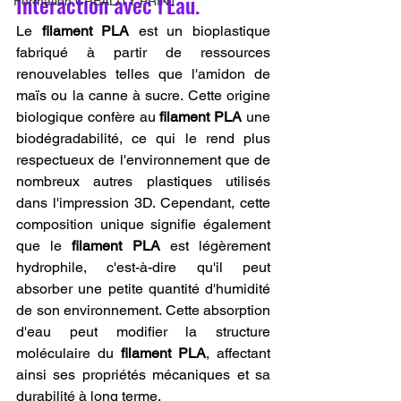
Interaction avec l'Eau.
Formation CREALITY PRINT
Le 
filament PLA
 est un bioplastique 
fabriqué à partir de ressources 
renouvelables telles que l'amidon de 
maïs ou la canne à sucre. Cette origine 
biologique confère au 
filament PLA
 une 
biodégradabilité, ce qui le rend plus 
respectueux de l'environnement que de 
nombreux autres plastiques utilisés 
dans l'impression 3D. Cependant, cette 
composition unique signifie également 
que le 
filament PLA
 est légèrement 
hydrophile, c'est-à-dire qu'il peut 
absorber une petite quantité d'humidité 
de son environnement. Cette absorption 
d'eau peut modifier la structure 
moléculaire du 
filament PLA
, affectant 
ainsi ses propriétés mécaniques et sa 
durabilité à long terme.