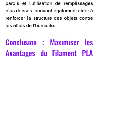
parois et l'utilisation de remplissages 
plus denses, peuvent également aider à 
renforcer la structure des objets contre 
les effets de l'humidité.
Conclusion : Maximiser les 
Avantages du Filament PLA 
dans l'Impression 3D.
Le 
filament PLA
 reste un choix 
populaire et polyvalent pour 
l'impression 3D, grâce à ses propriétés 
écologiques, sa facilité d'utilisation et 
son aspect esthétique. Toutefois, sa 
résistance à l'eau est limitée, et il est 
important pour les utilisateurs de 
comprendre ces limites afin de 
maximiser les avantages du 
filament 