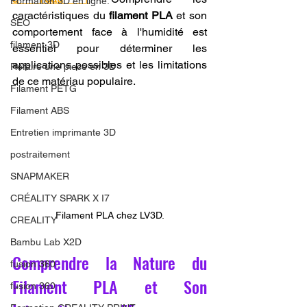
Formation 3D en ligne.
caractéristiques du 
filament PLA
 et son 
SEO
comportement face à l'humidité est 
filament 3D
essentiel pour déterminer les 
applications possibles et les limitations 
Refaire une piece en 3D
de ce matériau populaire.
Filament PETG
Filament ABS
Entretien imprimante 3D
postraitement
SNAPMAKER
CRÉALITY SPARK X I7
Filament PLA chez LV3D.
CREALITY
Bambu Lab X2D
Comprendre la Nature du 
fusion 360
Filament PLA et Son 
fusion 360