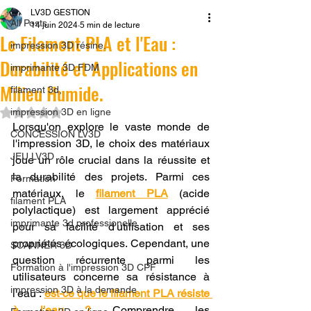
LV3D GESTION
All Posts
14 juin 2024
5 min de lecture
Le Filament PLA et l'Eau :
impression 3D résine.
Durabilité et Applications en
imprimante 3D FDM
Milieu Humide.
filament 3d,
Noté NaN étoiles sur 5.
impression 3D en ligne
Lorsqu'on explore le vaste monde de 
CONCESSION LV3D
l'impression 3D, le choix des matériaux 
JEU LV3D
joue un rôle crucial dans la réussite et 
la durabilité des projets. Parmi ces 
Formation
matériaux, le 
filament PLA
 (acide 
filament PLA
polylactique) est largement apprécié 
imprimante 3d professionelle
pour sa facilité d'utilisation et ses 
propriétés écologiques. Cependant, une 
SCANNER 3D
question récurrente parmi les 
Formation à l'impression 3D CPF
utilisateurs concerne sa résistance à 
impression 3D à la demande
l'eau : 
est-ce que le filament PLA résiste 
à l'eau ?
 Comprendre les 