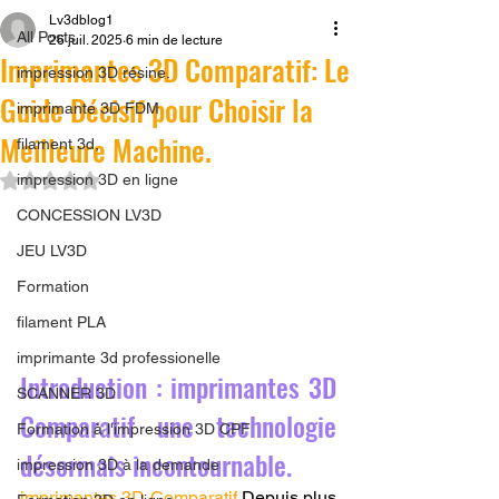
Lv3dblog1
All Posts
26 juil. 2025
6 min de lecture
Imprimantes 3D Comparatif: Le
impression 3D résine.
Guide Décisif pour Choisir la
imprimante 3D FDM
Meilleure Machine.
filament 3d,
Noté NaN étoiles sur 5.
impression 3D en ligne
CONCESSION LV3D
JEU LV3D
Formation
filament PLA
imprimante 3d professionelle
Introduction : imprimantes 3D 
SCANNER 3D
Comparatif une technologie 
Formation à l'impression 3D CPF
désormais incontournable.
impression 3D à la demande
imprimantes 3D Comparatif
 Depuis plus 