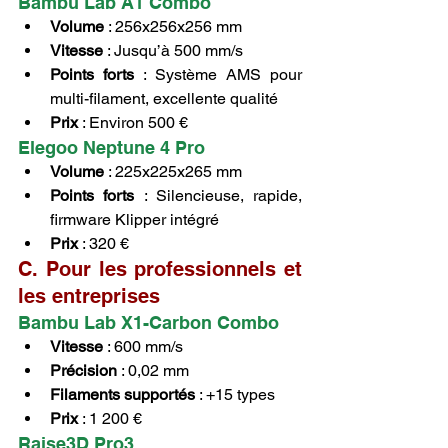
Bambu Lab A1 Combo
Volume
 : 256x256x256 mm
Vitesse
 : Jusqu’à 500 mm/s
Points forts
 : Système AMS pour 
multi-filament, excellente qualité
Prix
 : Environ 500 €
Elegoo Neptune 4 Pro
Volume
 : 225x225x265 mm
Points forts
 : Silencieuse, rapide, 
firmware Klipper intégré
Prix
 : 320 €
C. Pour les professionnels et 
les entreprises
Bambu Lab X1-Carbon Combo
Vitesse
 : 600 mm/s
Précision
 : 0,02 mm
Filaments supportés
 : +15 types
Prix
 : 1 200 €
Raise3D Pro3