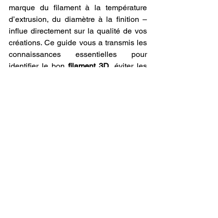
marque du filament à la température 
d’extrusion, du diamètre à la finition – 
influe directement sur la qualité de vos 
créations. Ce guide vous a transmis les 
connaissances essentielles pour 
identifier le bon 
filament 3D
, éviter les 
erreurs classiques et optimiser votre 
machine 3D
 pour tirer le meilleur de 
chaque impression.
Vous avez appris à reconnaître les 
propriétés spécifiques du PLA : sa 
simplicité d’utilisation, son respect de 
l’environnement, sa stabilité à 
l’impression, sa compatibilité 
universelle. Mais au-delà des aspects 
techniques, ce matériau devient un 
prolongement de votre vision, un 
support concret de votre créativité.
Car l’
impression 3D
, c’est bien plus que 