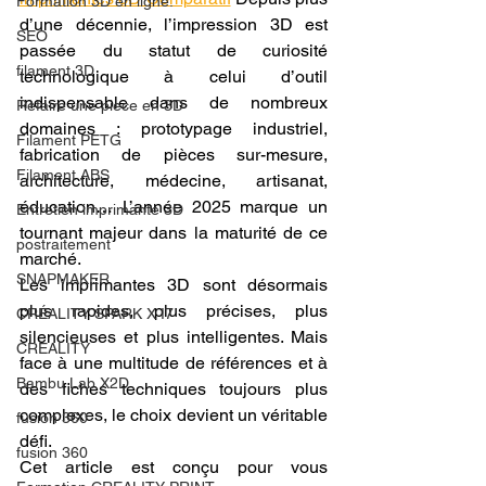
Formation 3D en ligne.
d’une décennie, l’impression 3D est 
SEO
passée du statut de curiosité 
filament 3D
technologique à celui d’outil 
indispensable dans de nombreux 
Refaire une piece en 3D
domaines : prototypage industriel, 
Filament PETG
fabrication de pièces sur-mesure, 
Filament ABS
architecture, médecine, artisanat, 
éducation… L’année 2025 marque un 
Entretien imprimante 3D
tournant majeur dans la maturité de ce 
postraitement
marché.
SNAPMAKER
Les imprimantes 3D sont désormais 
plus rapides, plus précises, plus 
CRÉALITY SPARK X I7
silencieuses et plus intelligentes. Mais 
CREALITY
face à une multitude de références et à 
Bambu Lab X2D
des fiches techniques toujours plus 
complexes, le choix devient un véritable 
fusion 360
défi.
fusion 360
Cet article est conçu pour vous 