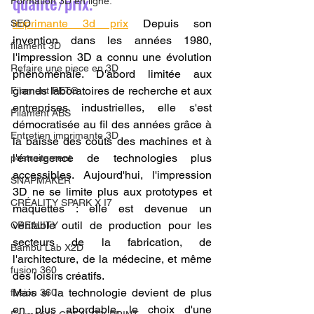
qualité/prix.
Formation 3D en ligne.
imprimante 3d prix
 Depuis son 
SEO
invention dans les années 1980, 
filament 3D
l'impression 3D a connu une évolution 
Refaire une piece en 3D
phénoménale. D'abord limitée aux 
grands laboratoires de recherche et aux 
Filament PETG
entreprises industrielles, elle s'est 
Filament ABS
démocratisée au fil des années grâce à 
Entretien imprimante 3D
la baisse des coûts des machines et à 
l'émergence de technologies plus 
postraitement
accessibles. Aujourd'hui, l'impression 
SNAPMAKER
3D ne se limite plus aux prototypes et 
CRÉALITY SPARK X I7
maquettes : elle est devenue un 
véritable outil de production pour les 
CREALITY
secteurs de la fabrication, de 
Bambu Lab X2D
l'architecture, de la médecine, et même 
fusion 360
des loisirs créatifs.
Mais si la technologie devient de plus 
fusion 360
en plus abordable, le choix d'une 