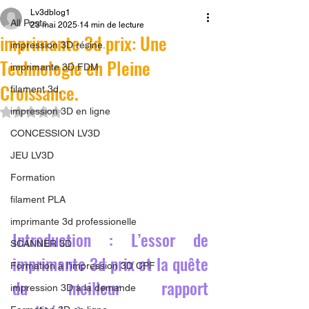
Lv3dblog1
All Posts
23 mai 2025
14 min de lecture
imprimante 3d prix: Une
impression 3D résine.
Technologie en Pleine
imprimante 3D FDM
Croissance.
filament 3d,
Noté NaN étoiles sur 5.
impression 3D en ligne
CONCESSION LV3D
JEU LV3D
Formation
filament PLA
imprimante 3d professionelle
Introduction : L’essor de 
SCANNER 3D
imprimante 3d prix et la quête 
Formation à l'impression 3D CPF
du meilleur rapport 
impression 3D à la demande