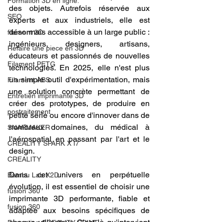
Formation 3D en ligne.
des objets. Autrefois réservée aux 
SEO
experts et aux industriels, elle est 
désormais accessible à un large public : 
filament 3D
ingénieurs, designers, artisans, 
Refaire une piece en 3D
éducateurs et passionnés de nouvelles 
Filament PETG
technologies. En 2025, elle n'est plus 
un simple outil d'expérimentation, mais 
Filament ABS
une solution concrète permettant de 
Entretien imprimante 3D
créer des prototypes, de produire en 
postraitement
petite série ou encore d'innover dans de 
nombreux domaines, du médical à 
SNAPMAKER
l'aérospatial en passant par l'art et le 
CRÉALITY SPARK X I7
design.
CREALITY
Dans cet univers en perpétuelle 
Bambu Lab X2D
évolution, il est essentiel de choisir une 
fusion 360
imprimante 3D performante, fiable et 
fusion 360
adaptée aux besoins spécifiques de 