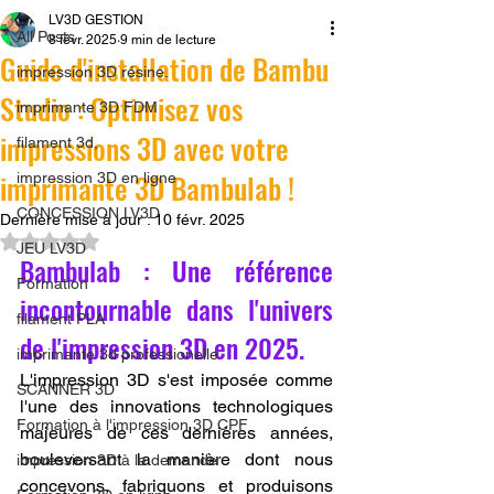
LV3D GESTION
All Posts
8 févr. 2025
9 min de lecture
Guide d'installation de Bambu
impression 3D résine.
Studio : Optimisez vos
imprimante 3D FDM
impressions 3D avec votre
filament 3d,
imprimante 3D Bambulab !
impression 3D en ligne
CONCESSION LV3D
Dernière mise à jour :
10 févr. 2025
Noté NaN étoiles sur 5.
JEU LV3D
Bambulab : Une référence 
Formation
incontournable dans l'univers 
filament PLA
de l'impression 3D en 2025.
imprimante 3d professionelle
L'impression 3D s'est imposée comme 
SCANNER 3D
l'une des innovations technologiques 
Formation à l'impression 3D CPF
majeures de ces dernières années, 
bouleversant la manière dont nous 
impression 3D à la demande
concevons, fabriquons et produisons 