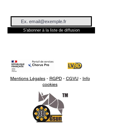
S'abonner à la liste de diffusion
Mentions Légales
-
RGPD
-
CGVU
-
Info
cookies
Appelez-