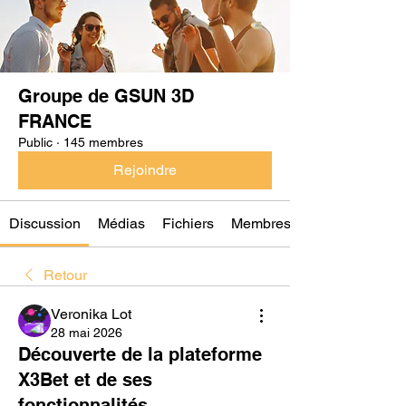
Groupe de GSUN 3D
FRANCE
Public
·
145 membres
Rejoindre
Discussion
Médias
Fichiers
Membres
Retour
Veronika Lot
28 mai 2026
Découverte de la plateforme
X3Bet et de ses
fonctionnalités