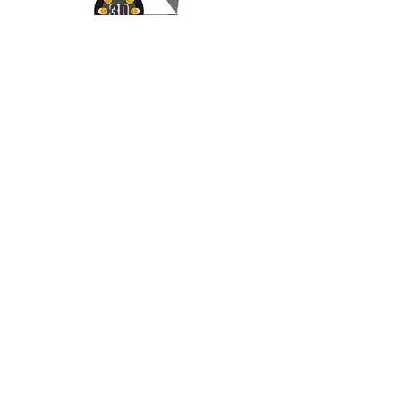
Appelez-
nous
07.66.87.53.03
Écrivez-
nous
lv3dcontact@gmail.com
Abonnez-
vous