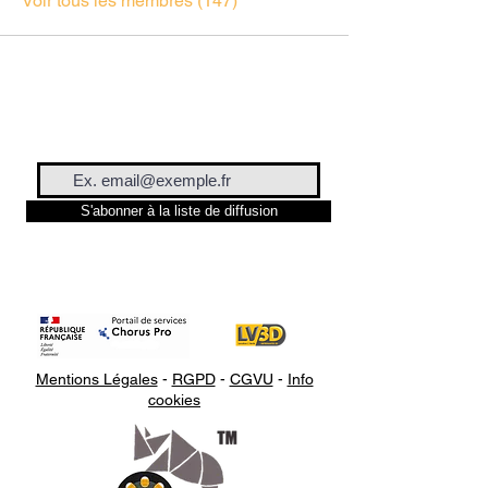
Voir tous les membres (147)
S'abonner à la liste de diffusion
Mentions Légales
-
RGPD
-
CGVU
-
Info
cookies