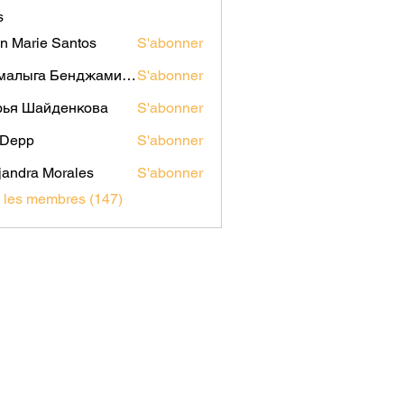
s
n Marie Santos
S'abonner
Мамалыга Бенджаминович
S'abonner
рья Шайденкова
S'abonner
i Depp
S'abonner
jandra Morales
S'abonner
s les membres (147)