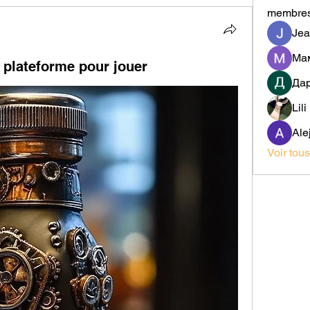
membre
Jea
lateforme pour jouer
Да
Lil
Ale
Voir tou