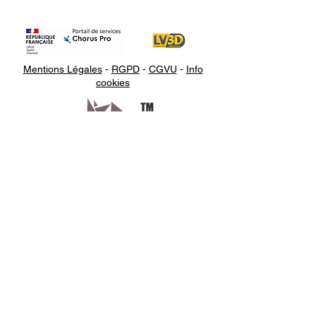
Mentions Légales
-
RGPD
-
CGVU
-
Info
cookies
Appelez-
nous
07.66.87.53.03
Écrivez-
nous
lv3dcontact@gmail.com