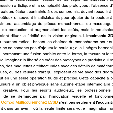
pression artistique et la complexité des prototypes : l'absence 
réateurs étaient contraints à des compromis, devant recourir à
coûteux et souvent insatisfaisants pour ajouter de la couleur à 
einture, assemblage de pièces monochromes, ou masquage 
s de production et augmentaient les coûts, mais introduisaie
ient diluer la fidélité de la vision originale. L'
imprimante 3
 tournant radical, brisant les chaînes du monochrome pour ou
lle ne se contente pas d'ajouter la couleur ; elle l'intègre harmo
permettant une fusion parfaite entre la forme, la texture et la t
. Imaginez la liberté de créer des prototypes de produits qui re
les, des maquettes architecturales avec des détails de matériaux
ues, ou des œuvres d'art qui explosent de vie avec des dégrad
ut en une seule opération fluide et précise. Cette capacité à p
uleurs à un objet physique sans aucune étape intermédiaire de
n créative. Pour les esprits audacieux, les professionnels 
s de se démarquer par l'innovation visuelle et fonctionne
s Combo Multicouleur chez LV3D
 n'est pas seulement l'acquisit
nt dans un avenir où la seule limite sera votre imagination, u