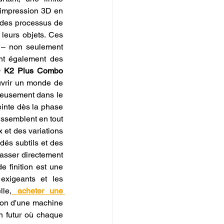
d'impression 3D en 
 des processus de 
leurs objets. Ces 
– non seulement 
nt également des 
D K2 Plus Combo 
vrir un monde de 
nieusement dans le 
einte dès la phase 
ssemblent en tout 
 et des variations 
és subtils et des 
asser directement 
 finition est une 
exigeants et les 
lle,
acheter une 
ion d'une machine 
n futur où chaque 