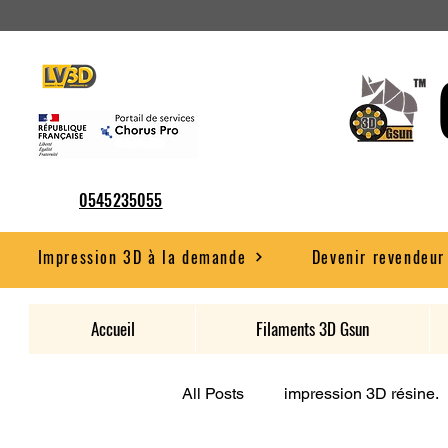
0545235055
Impression 3D à la demande
Devenir revendeur
Accueil
Filaments 3D Gsun
All Posts
impression 3D résine.