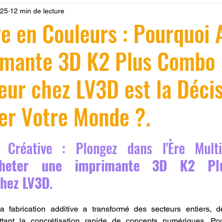
025
12 min de lecture
 LV3D
Formation
filament PLA
imprimante 3d pro
e en Couleurs : Pourquoi 
imante 3D K2 Plus Combo
à l'impression 3D CPF
impression 3D à la demande
F
eur chez LV3D est la Déci
ire une piece en 3D
Filament PETG
Filament ABS
er Votre Monde ?.
ostraitement
SNAPMAKER
CRÉALITY SPARK X I7
r 5.
n Créative : Plongez dans l'Ère Multi
heter une imprimante 3D K2 Pl
0
fusion 360
Formation CREALITY PRINT
chez LV3D
.
 fabrication additive a transformé des secteurs entiers, 
ettant la concrétisation rapide de concepts numériques. Pour