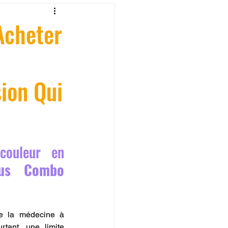
fessionelle
Acheter
ormation 3D en ligne.
sion Qui
CREALITY
couleur en 
us Combo 
de la médecine à 
tant, une limite 