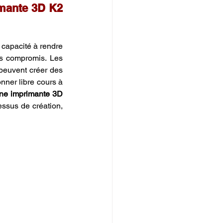
mante 3D K2 
 capacité à rendre 
es compromis. Les 
peuvent créer des 
nner libre cours à 
ne imprimante 3D 
ssus de création, 