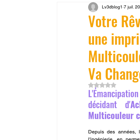
Lv3dblog1
7 juil. 2
CONCESSION LV3D
JEU
Votre Rêv
une impr
SCANNER 3D
Formation 
Multicoul
SEO
filament 3D
Refa
Va Chang
Entretien imprimante 3D
p
Noté NaN étoiles su
L'Émancipatio
décidant d'
Ac
Bambu Lab X2D
fusion 36
Multicouleur 
Depuis des années, la
l'ingénierie, en perm