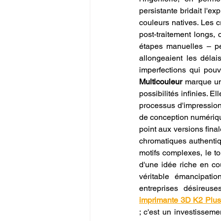
persistante bridait l'ex
couleurs natives. Les c
post-traitement longs, 
étapes manuelles – p
allongeaient les délai
imperfections qui pouva
Multicouleur
 marque un
possibilités infinies. E
processus d'impression, 
de conception numérique
point aux versions fina
chromatiques authentiq
motifs complexes, le to
d'une idée riche en co
véritable émancipatio
entreprises désireuse
imprimante 3D K2 Plu
; c'est un investisseme