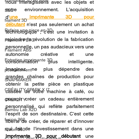
Formation 3D en ligne.
nous interagissons avec les objets et 
notre environnement. L'acquisition 
SEO
d'
une imprimante 3D pour 
filament 3D
débutant
 n'est pas seulement un achat 
Refaire une piece en 3D
technologique ; c'est une invitation à 
rejoindre la révolution de la fabrication 
Filament PETG
personnelle, un pas audacieux vers une 
Filament ABS
autonomie créative et une 
Entretien imprimante 3D
consommation plus intelligente. 
Imaginez ne plus dépendre des 
postraitement
grandes chaînes de production pour 
SNAPMAKER
obtenir la petite pièce en plastique 
CRÉALITY SPARK X I7
cassée de votre machine à café, ou 
pouvoir créer un cadeau entièrement 
CREALITY
personnalisé qui reflète parfaitement 
Bambu Lab X2D
l'esprit de son destinataire. C'est cette 
fusion 360
liberté de créer, de réparer et d'innover 
qui fait de l'investissement dans une 
fusion 360
imprimante 3D pour débutant
 une 