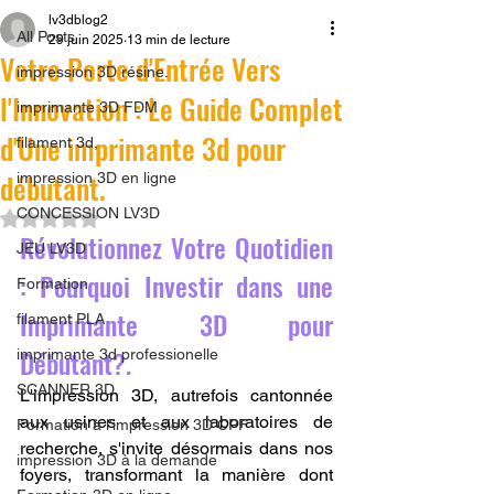
lv3dblog2
All Posts
29 juin 2025
13 min de lecture
Votre Porte d'Entrée Vers
impression 3D résine.
l'Innovation : Le Guide Complet
imprimante 3D FDM
d'Une imprimante 3d pour
filament 3d,
débutant.
impression 3D en ligne
CONCESSION LV3D
Noté NaN étoiles sur 5.
Révolutionnez Votre Quotidien 
JEU LV3D
: Pourquoi Investir dans une 
Formation
Imprimante 3D pour 
filament PLA
Débutant?.
imprimante 3d professionelle
SCANNER 3D
L'impression 3D, autrefois cantonnée 
aux usines et aux laboratoires de 
Formation à l'impression 3D CPF
recherche, s'invite désormais dans nos 
impression 3D à la demande
foyers, transformant la manière dont 