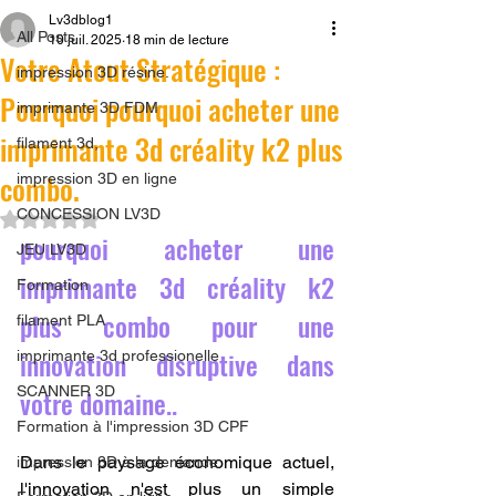
Lv3dblog1
All Posts
10 juil. 2025
18 min de lecture
Votre Atout Stratégique :
impression 3D résine.
Pourquoi pourquoi acheter une
imprimante 3D FDM
imprimante 3d créality k2 plus
filament 3d,
combo.
impression 3D en ligne
CONCESSION LV3D
Noté NaN étoiles sur 5.
pourquoi acheter une 
JEU LV3D
imprimante 3d créality k2 
Formation
plus combo pour une 
filament PLA
innovation disruptive dans 
imprimante 3d professionelle
SCANNER 3D
votre domaine..
Formation à l'impression 3D CPF
Dans le paysage économique actuel, 
impression 3D à la demande
l'innovation n'est plus un simple 