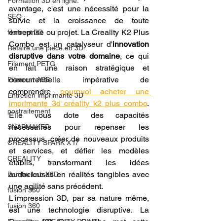
Formation 3D en ligne.
avantage, c'est une nécessité pour la 
SEO
survie et la croissance de toute 
entreprise ou projet. La Creality K2 Plus 
filament 3D
Combo est un catalyseur d'
innovation 
Refaire une piece en 3D
disruptive dans votre domaine
, ce qui 
Filament PETG
en fait une raison stratégique et 
concurrentielle impérative de 
Filament ABS
comprendre 
pourquoi acheter une 
Entretien imprimante 3D
imprimante 3d créality k2 plus combo
. 
postraitement
Elle vous dote des capacités 
nécessaires pour repenser les 
SNAPMAKER
processus, créer de nouveaux produits 
CRÉALITY SPARK X I7
et services, et défier les modèles 
CREALITY
établis, transformant les idées 
audacieuses en réalités tangibles avec 
Bambu Lab X2D
une agilité sans précédent.
fusion 360
L'impression 3D, par sa nature même, 
fusion 360
est une technologie disruptive. La 