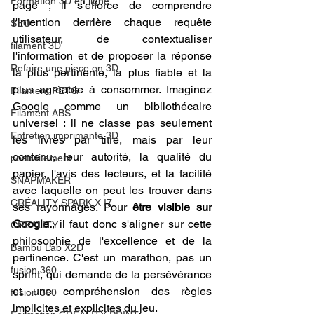
Formation 3D en ligne.
page ; il s'efforce de comprendre 
l'intention derrière chaque requête 
SEO
utilisateur, de contextualiser 
filament 3D
l'information et de proposer la réponse 
Refaire une piece en 3D
la plus pertinente, la plus fiable et la 
plus agréable à consommer. Imaginez 
Filament PETG
Google comme un bibliothécaire 
Filament ABS
universel : il ne classe pas seulement 
Entretien imprimante 3D
les livres par titre, mais par leur 
contenu, leur autorité, la qualité du 
postraitement
papier, l'avis des lecteurs, et la facilité 
SNAPMAKER
avec laquelle on peut les trouver dans 
CRÉALITY SPARK X I7
ses rayonnages. Pour 
être visible sur 
Google.
, il faut donc s'aligner sur cette 
CREALITY
philosophie de l'excellence et de la 
Bambu Lab X2D
pertinence. C'est un marathon, pas un 
fusion 360
sprint, qui demande de la persévérance 
et une compréhension des règles 
fusion 360
implicites et explicites du jeu.