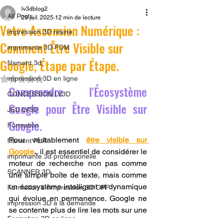
lv3dblog2
All Posts
20 juil. 2025
12 min de lecture
Votre Ascension Numérique :
impression 3D résine.
Comment Être Visible sur
imprimante 3D FDM
Google, Étape par Étape.
filament 3d,
Noté NaN étoiles sur 5.
impression 3D en ligne
Comprendre l'Écosystème 
CONCESSION LV3D
Google pour Être Visible sur 
JEU LV3D
Google.
Formation
Pour véritablement 
être visible sur 
filament PLA
Google
.
, il est essentiel de considérer le 
imprimante 3d professionelle
moteur de recherche non pas comme 
SCANNER 3D
une simple boîte de texte, mais comme 
un écosystème intelligent et dynamique 
Formation à l'impression 3D CPF
qui évolue en permanence. Google ne 
impression 3D à la demande
se contente plus de lire les mots sur une 