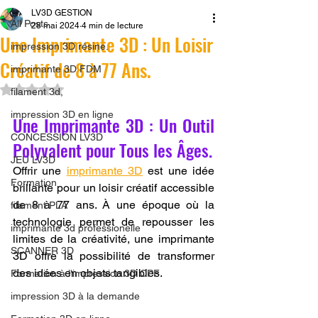
LV3D GESTION
All Posts
28 mai 2024
4 min de lecture
Une Imprimante 3D : Un Loisir
impression 3D résine.
Créatif de 8 à 77 Ans.
imprimante 3D FDM
Noté NaN étoiles sur 5.
filament 3d,
impression 3D en ligne
Une Imprimante 3D : Un Outil 
CONCESSION LV3D
Polyvalent pour Tous les Âges.
JEU LV3D
Offrir une 
imprimante 3D
 est une idée 
Formation
brillante pour un loisir créatif accessible 
de 8 à 77 ans. À une époque où la 
filament PLA
technologie permet de repousser les 
imprimante 3d professionelle
limites de la créativité, une imprimante 
SCANNER 3D
3D offre la possibilité de transformer 
des idées en objets tangibles. 
Formation à l'impression 3D CPF
impression 3D à la demande