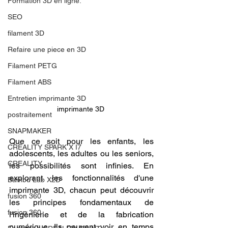
Formation 3D en ligne.
SEO
filament 3D
Refaire une piece en 3D
Filament PETG
Filament ABS
Entretien imprimante 3D
imprimante 3D 
postraitement
SNAPMAKER
Que ce soit pour les enfants, les 
CRÉALITY SPARK X I7
adolescents, les adultes ou les seniors, 
CREALITY
les possibilités sont infinies. En 
explorant les fonctionnalités d'une 
Bambu Lab X2D
imprimante 3D, chacun peut découvrir 
fusion 360
les principes fondamentaux de 
fusion 360
l'ingénierie et de la fabrication 
numérique. Ils peuvent voir en temps 