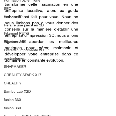
Formation 3D en ligne.
transformer cette fascination en une 
SEO
entreprise lucrative, alors ce guide 
exhaustif est fait pour vous. Nous ne 
filament 3D
nous limitons pas à vous donner des 
Refaire une piece en 3D
conseils sur la manière d'établir une 
Filament PETG
entreprise d'impression 3D; nous allons 
également aborder les meilleures 
Filament ABS
pratiques pour gérer, maintenir et 
Entretien imprimante 3D
développer votre entreprise dans ce 
postraitement
domaine en constante évolution.
SNAPMAKER
CRÉALITY SPARK X I7
CREALITY
Bambu Lab X2D
fusion 360
fusion 360