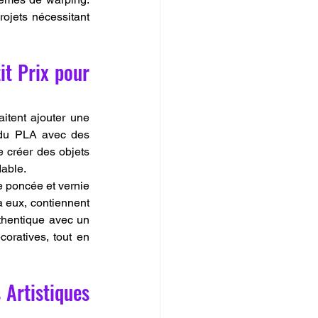
ojets nécessitant 
t Prix pour 
tent ajouter une 
 du PLA avec des 
 créer des objets 
dable.
re poncée et vernie 
à eux, contiennent 
thentique avec un 
oratives, tout en 
Artistiques 