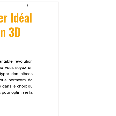
fessionelle
er Idéal
on 3D
ormation 3D en ligne.
itable révolution 
ue vous soyez un 
CREALITY
typer des pièces 
ous permettra de 
concrétiser vos idées tout en maîtrisant vos coûts. Ce guide complet vous accompagne dans le choix du 
pour optimiser la 