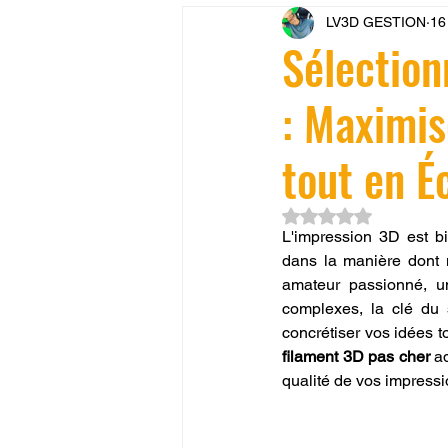
LV3D GESTION
16
CONCESSION LV3D
JEU
Sélection
: Maximis
SCANNER 3D
Formation 
tout en É
SEO
filament 3D
Refa
Noté NaN étoiles su
L'impression 3D est bi
dans la manière dont 
Entretien imprimante 3D
p
amateur passionné, un
complexes, la clé du 
Bambu Lab X2D
fusion 36
filament 3D pas cher
 a
qualité de vos impressi