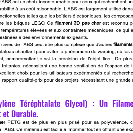
r
 ABS est un choix incontournable pour ceux qui recherchent un m
rabilité à un coût raisonnable. L'ABS est largement utilisé dans l
nctionnelles telles que les boîtiers électroniques, les composan
e les briques LEGO. Ce 
filament 3D pas cher
 est reconnu p
 températures élevées et aux contraintes mécaniques, ce qui en
destinées à des environnements exigeants.
n avec de l'ABS peut être plus complexe que d'autres 
filament
plateau chauffant pour éviter le phénomène de warping, où les 
, compromettant ainsi la précision de l'objet final. De plus
irritantes, nécessitant une bonne ventilation de l'espace de tr
xcellent choix pour les utilisateurs expérimentés qui recherch
n rapport qualité-prix pour des projets nécessitant une grande 
ylène Téréphtalate Glycol) : Un Filam
 et Durable.
her
 PETG est de plus en plus prisé pour sa polyvalence, ca
l'ABS. Ce matériau est facile à imprimer tout en offrant une exc