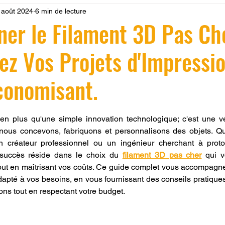
 août 2024
6 min de lecture
 LV3D
Formation
filament PLA
imprimante 3d pro
ner le Filament 3D Pas Ch
ez Vos Projets d'Impressi
à l'impression 3D CPF
impression 3D à la demande
F
conomisant.
ire une piece en 3D
Filament PETG
Filament ABS
r 5.
en plus qu'une simple innovation technologique; c'est une vér
nous concevons, fabriquons et personnalisons des objets. Q
ostraitement
SNAPMAKER
CRÉALITY SPARK X I7
 créateur professionnel ou un ingénieur cherchant à proto
succès réside dans le choix du 
filament 3D pas cher
 qui v
0
fusion 360
Formation CREALITY PRINT
dapté à vos besoins, en vous fournissant des conseils pratiques 
ons tout en respectant votre budget.