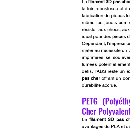
Le 
filament 3D pas che
la fois robustesse et du
fabrication de pièces fo
même les jouets comm
résister aux chocs, aux
idéal pour des pièces 
Cependant, l'impressio
matériau nécessite un 
imprimées se soulèvent
fumées potentiellement 
défis, l'ABS reste un e
pas cher
 offrant un bo
durabilité accrue.
PETG (Polyéth
Cher Polyvalent
Le 
filament 3D pas c
avantages du PLA et de 