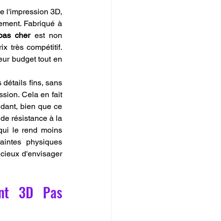
e l'impression 3D, 
ement. Fabriqué à 
pas cher
 est non 
 très compétitif. 
eur budget tout en 
détails fins, sans 
sion. Cela en fait 
un choix parfait pour les projets créatifs, les prototypes et les objets décoratifs. Cependant, bien que ce 
 de résistance à la 
ui le rend moins 
intes physiques 
cieux d'envisager 
ent 3D Pas 