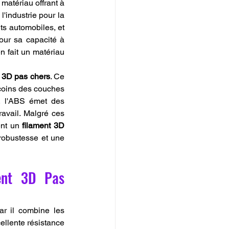
atériau offrant à 
'industrie pour la 
ts automobiles, et 
our sa capacité à 
 fait un matériau 
s 3D pas chers
. Ce 
coins des couches 
, l'ABS émet des 
avail. Malgré ces 
ent un 
filament 3D 
robustesse et une 
ent 3D Pas 
r il combine les 
ellente résistance 