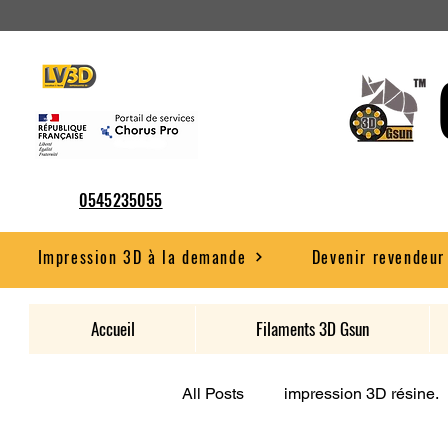
0545235055
Impression 3D à la demande
Devenir revendeur
Accueil
Filaments 3D Gsun
All Posts
impression 3D résine.