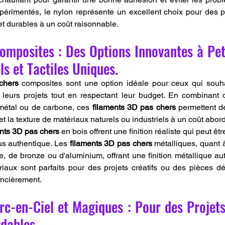
xpérimentés, le nylon représente un excellent choix pour des pr
et durables à un coût raisonnable.
mposites : Des Options Innovantes à Peti
ls et Tactiles Uniques.
chers
 composites sont une option idéale pour ceux qui souhai
à leurs projets tout en respectant leur budget. En combinant
 métal ou de carbone, ces 
filaments 3D pas chers
 permettent de
et la texture de matériaux naturels ou industriels à un coût abor
ents 3D pas chers
 en bois offrent une finition réaliste qui peut êt
us authentique. Les 
filaments 3D pas chers
 métalliques, quant 
e, de bronze ou d'aluminium, offrant une finition métallique au
iaux sont parfaits pour des projets créatifs ou des pièces déc
ancièrement.
c-en-Ciel et Magiques : Pour des Projets 
dables.