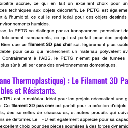
ibilité accrue, ce qui en fait un excellent choix pour un
ièces techniques aux objets décoratifs. Le PETG est égaleme
 à l'humidité, ce qui le rend idéal pour des objets destinés à
 environnements humides.
se, le PETG se distingue par sa transparence, permettant de 
totalement transparents, ce qui est parfait pour des projets
. Bien que ce 
filament 3D pas cher
 soit légèrement plus coûte
dable pour ceux qui recherchent un matériau polyvalent av
. Contrairement à l'ABS, le PETG n'émet pas de fumées t
t plus sûr à utiliser dans des environnements domestiques.
ane Thermoplastique) : Le Filament 3D Pa
ibles et Résistants.
r
 TPU est le matériau idéal pour les projets nécessitant une gra
e. Ce 
filament 3D pas cher
 est parfait pour la création d'objets 
ts, des semelles de chaussures, et autres produits qui doive
sans se déformer. Le TPU est également apprécié pour sa capaci
n excellent choix pour des pièces soumises à des forces dynami