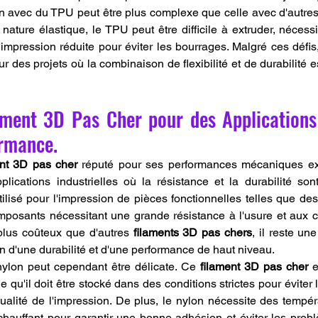
n avec du TPU peut être plus complexe que celle avec d'autres
nature élastique, le TPU peut être difficile à extruder, nécessi
'impression réduite pour éviter les bourrages. Malgré ces défis,
r des projets où la combinaison de flexibilité et de durabilité est
ament 3D Pas Cher pour des Applications
rmance.
ent 3D pas cher
 réputé pour ses performances mécaniques exc
plications industrielles où la résistance et la durabilité sont
ilisé pour l'impression de pièces fonctionnelles telles que de
omposants nécessitant une grande résistance à l'usure et aux c
plus coûteux que d'autres 
filaments 3D pas chers
, il reste un
n d'une durabilité et d'une performance de haut niveau.
ylon peut cependant être délicate. Ce 
filament 3D pas cher
 e
ie qu'il doit être stocké dans des conditions strictes pour éviter 
 qualité de l'impression. De plus, le nylon nécessite des tempér
chauffant pour garantir une bonne adhésion et éviter les prob