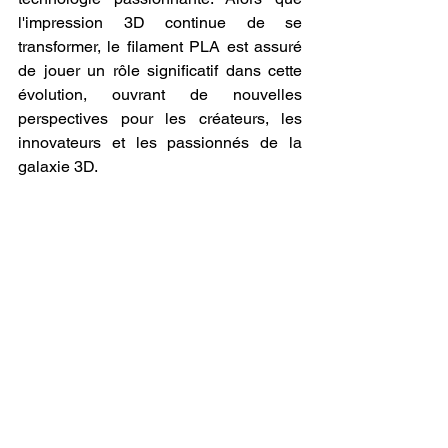
l'impression 3D continue de se 
transformer, le filament PLA est assuré 
de jouer un rôle significatif dans cette 
évolution, ouvrant de nouvelles 
perspectives pour les créateurs, les 
innovateurs et les passionnés de la 
galaxie 3D.
karl-Emerik ROBERT
imprimante 3D
filament 3D
Voir tout
Posts récents