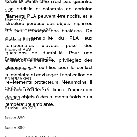
Formation 3D en ligne.
sécurité alimentaire n'est pas garantie. 
Les additifs et colorants de certains 
SEO
filaments PLA peuvent être nocifs, et la 
filament 3D
structure poreuse des objets imprimés 
Refaire une piece en 3D
3D peut héberger des bactéries. De 
plus, la sensibilité du PLA aux 
Filament PETG
températures élevées pose des 
Filament ABS
questions de durabilité. Pour une 
Entretien imprimante 3D
utilisation alimentaire, privilégiez des 
filaments PLA certifiés pour le contact 
postraitement
alimentaire et envisagez l'application de 
SNAPMAKER
revêtements protecteurs. Néanmoins, il 
CRÉALITY SPARK X I7
est recommandé de limiter l'exposition 
de ces objets à des aliments froids ou à 
CREALITY
température ambiante.
Bambu Lab X2D
fusion 360
fusion 360