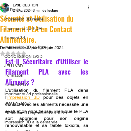
LV3D GESTION
All Posts
2 janv. 2024
3 min de lecture
Sécurité et Utilisation du
impression 3D résine.
Filament PLA en Contact
imprimante 3D FDM
Alimentaire.
filament 3d,
impression 3D en ligne
Dernière mise à jour :
18 juin 2024
Noté NaN étoiles sur 5.
CONCESSION LV3D
Est-il Sécuritaire d'Utiliser le 
JEU LV3D
Filament PLA avec les 
Formation
Aliments ?
filament PLA
L'utilisation du filament PLA dans 
imprimante 3d professionelle
l'
impression 3D
 pour des objets en 
SCANNER 3D
contact avec les aliments nécessite une 
évaluation minutieuse. Bien que le PLA 
Formation à l'impression 3D CPF
soit apprécié pour son origine 
impression 3D à la demande
renouvelable et sa faible toxicité, sa 