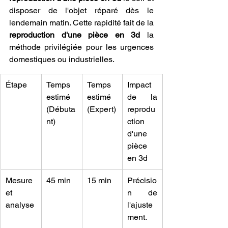
disposer de l'objet réparé dès le 
lendemain matin. Cette rapidité fait de la 
reproduction d'une pièce en 3d
 la 
méthode privilégiée pour les urgences 
domestiques ou industrielles.
Étape
Temps 
Temps 
Impact 
estimé 
estimé 
de la 
(Débuta
(Expert)
reprodu
nt)
ction 
d'une 
pièce 
en 3d
Mesure 
45 min
15 min
Précisio
et 
n de 
analyse
l'ajuste
ment.