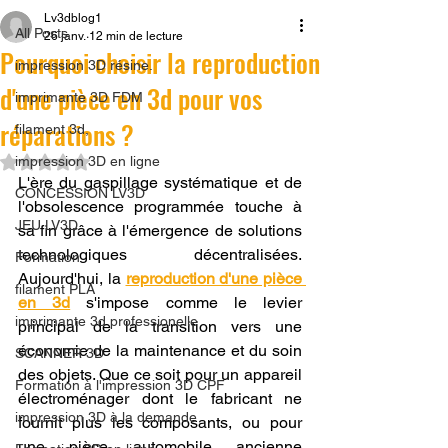
Lv3dblog1
All Posts
26 janv.
12 min de lecture
Pourquoi choisir la reproduction
impression 3D résine.
d'une pièce en 3d pour vos
imprimante 3D FDM
réparations ?
filament 3d,
Noté NaN étoiles sur 5.
impression 3D en ligne
L'ère du gaspillage systématique et de 
CONCESSION LV3D
l'obsolescence programmée touche à 
JEU LV3D
sa fin grâce à l'émergence de solutions 
technologiques décentralisées. 
Formation
Aujourd'hui, la 
reproduction d'une pièce 
filament PLA
en 3d
 s'impose comme le levier 
imprimante 3d professionelle
principal de la transition vers une 
économie de la maintenance et du soin 
SCANNER 3D
des objets. Que ce soit pour un appareil 
Formation à l'impression 3D CPF
électroménager dont le fabricant ne 
impression 3D à la demande
fournit plus les composants, ou pour 
une pièce automobile ancienne 