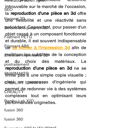
Formation 3D en ligne.
introuvable sur le marché de l'occasion, 
SEO
la 
reproduction d'une pièce en 3d
 offre 
filament 3D
une flexibilité et une réactivité sans 
précédent. Cependant, pour passer d'un 
Refaire une piece en 3D
objet cassé à un composant fonctionnel 
Filament PETG
et durable, il est souvent indispensable 
Filament ABS
de 
se former à l'impression 3d
 afin de 
maîtriser les subtilités de la conception 
Entretien imprimante 3D
et du choix des matériaux. La 
postraitement
reproduction d'une pièce en 3d
 ne se 
SNAPMAKER
limite pas à une simple copie visuelle ; 
c'est un processus d'ingénierie qui 
CRÉALITY SPARK X I7
permet de redonner vie à des systèmes 
CREALITY
complexes tout en optimisant leurs 
Bambu Lab X2D
performances originelles.
fusion 360
fusion 360