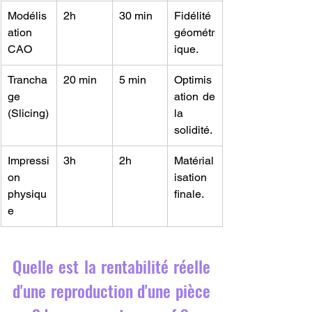
Modélis
2h
30 min
Fidélité 
ation 
géométr
CAO
ique.
Trancha
20 min
5 min
Optimis
ge 
ation de 
(Slicing)
la 
solidité.
Impressi
3h
2h
Matérial
on 
isation 
physiqu
finale.
e
Quelle est la rentabilité réelle 
d'une reproduction d'une pièce 