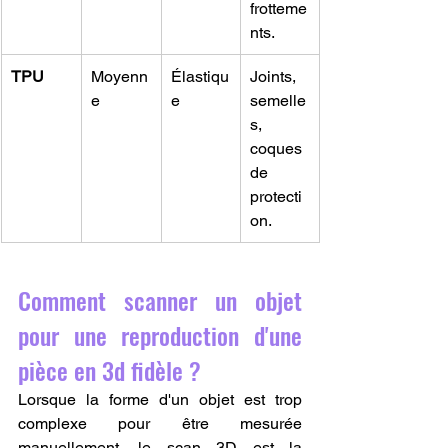
frotteme
nts.
TPU
Moyenn
Élastiqu
Joints, 
e
e
semelle
s, 
coques 
de 
protecti
on.
Comment scanner un objet 
pour une reproduction d'une 
pièce en 3d fidèle ?
Lorsque la forme d'un objet est trop 
complexe pour être mesurée 
manuellement, le scan 3D est la 