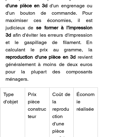
d'une pièce en 3d
 d'un engrenage ou 
d'un bouton de commande. Pour 
maximiser ces économies, il est 
judicieux de 
se former à l'impression 
3d
 afin d'éviter les erreurs d'impression 
et le gaspillage de filament. En 
calculant le prix au gramme, la 
reproduction d'une pièce en 3d
 revient 
généralement à moins de deux euros 
pour la plupart des composants 
ménagers.
Type 
Prix 
Coût de 
Économ
d'objet
pièce 
la 
ie 
construc
reprodu
réalisée
teur
ction 
d'une 
pièce 