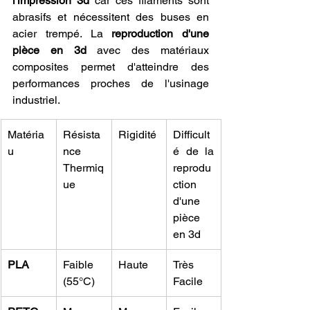
l'impression 3d
 car ces filaments sont 
abrasifs et nécessitent des buses en 
acier trempé. La 
reproduction d'une 
pièce en 3d
 avec des matériaux 
composites permet d'atteindre des 
performances proches de l'usinage 
industriel.
Matéria
Résista
Rigidité
Difficult
u
nce 
é de la 
Thermiq
reprodu
ue
ction 
d'une 
pièce 
en 3d
PLA
Faible 
Haute
Très 
(55°C)
Facile