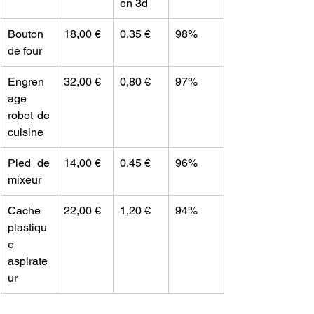
en 3d
Bouton 
18,00 €
0,35 €
98%
de four
Engren
32,00 €
0,80 €
97%
age 
robot de 
cuisine
Pied de 
14,00 €
0,45 €
96%
mixeur
Cache 
22,00 €
1,20 €
94%
plastiqu
e 
aspirate
ur