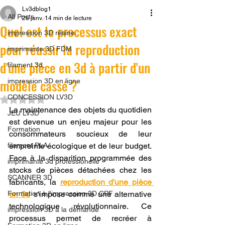
Lv3dblog1
All Posts
26 janv.
14 min de lecture
Quel est le processus exact
impression 3D résine.
pour réussir la reproduction
imprimante 3D FDM
d'une pièce en 3d à partir d'un
filament 3d,
modèle cassé ?
impression 3D en ligne
CONCESSION LV3D
Noté NaN étoiles sur 5.
La maintenance des objets du quotidien 
JEU LV3D
est devenue un enjeu majeur pour les 
Formation
consommateurs soucieux de leur 
filament PLA
empreinte écologique et de leur budget. 
Face à la disparition programmée des 
imprimante 3d professionelle
stocks de pièces détachées chez les 
SCANNER 3D
fabricants, la 
reproduction d'une pièce 
Formation à l'impression 3D CPF
en 3d
 s'impose comme une alternative 
technologique révolutionnaire. Ce 
impression 3D à la demande
processus permet de recréer à 