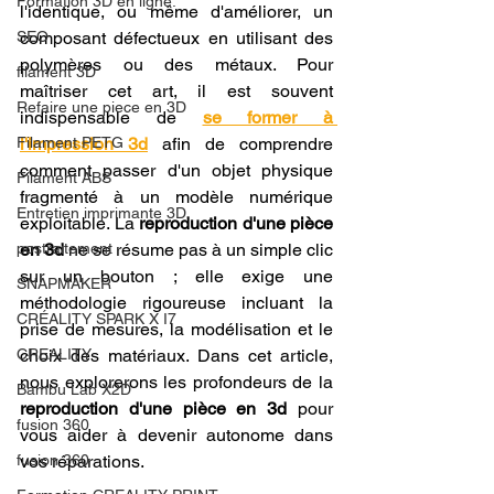
Formation 3D en ligne.
l'identique, ou même d'améliorer, un 
SEO
composant défectueux en utilisant des 
polymères ou des métaux. Pour 
filament 3D
maîtriser cet art, il est souvent 
Refaire une piece en 3D
indispensable de 
se former à 
Filament PETG
l'impression 3d
 afin de comprendre 
comment passer d'un objet physique 
Filament ABS
fragmenté à un modèle numérique 
Entretien imprimante 3D
exploitable. La 
reproduction d'une pièce 
postraitement
en 3d
 ne se résume pas à un simple clic 
sur un bouton ; elle exige une 
SNAPMAKER
méthodologie rigoureuse incluant la 
CRÉALITY SPARK X I7
prise de mesures, la modélisation et le 
CREALITY
choix des matériaux. Dans cet article, 
nous explorerons les profondeurs de la 
Bambu Lab X2D
reproduction d'une pièce en 3d
 pour 
fusion 360
vous aider à devenir autonome dans 
fusion 360
vos réparations.